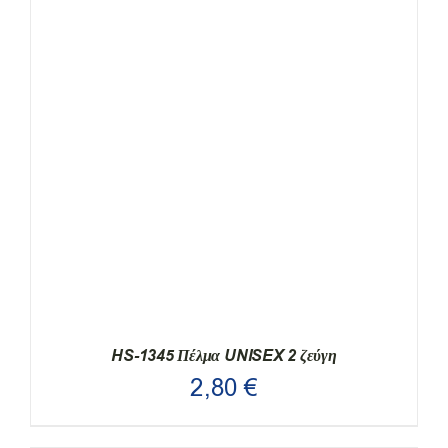
ΑΥΤΌ
ΕΠΙΛΟΓΉ
/
ΛΕΠΤΟΜΈΡΕΙΕΣ
ΤΟ
ΠΡΟΪΌΝ
ΈΧΕΙ
ΠΟΛΛΑΠΛΈΣ
ΠΑΡΑΛΛΑΓΈΣ.
ΟΙ
ΕΠΙΛΟΓΈΣ
ΜΠΟΡΟΎΝ
ΝΑ
ΕΠΙΛΕΓΟΎΝ
ΣΤΗ
ΣΕΛΊΔΑ
ΤΟΥ
ΠΡΟΪΌΝΤΟΣ
HS-1345 Πέλμα UNISEX 2 ζεύγη
2,80
€