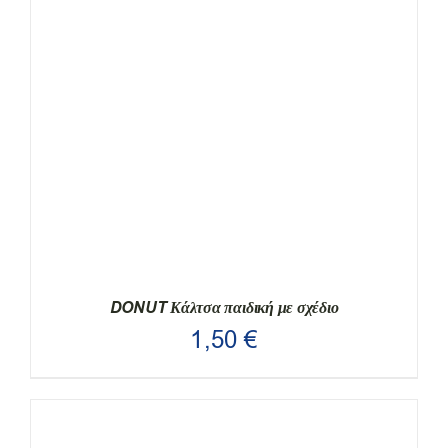
ΤΟ
ΠΡΟΪΌΝ
ΈΧΕΙ
ΠΟΛΛΑΠΛΈΣ
ΠΑΡΑΛΛΑΓΈΣ.
ΟΙ
ΕΠΙΛΟΓΈΣ
ΜΠΟΡΟΎΝ
ΝΑ
ΕΠΙΛΕΓΟΎΝ
ΣΤΗ
ΣΕΛΊΔΑ
ΤΟΥ
ΠΡΟΪΌΝΤΟΣ
DONUT Κάλτσα παιδική με σχέδιο
1,50
€