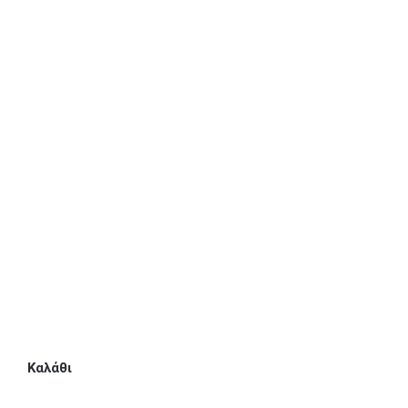
Κάλτσες
Πιτζάμες
Αξεσουάρ
Μαγιό
Λευκά είδη
Ρούχα
Παπούτσια/Παντόφλες
Χριστουγεννιάτικα
Επικοινωνία
Καλάθι