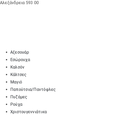
Αλεξάνδρεια 593 00
ΜΠΟΡΟΎΝ
ΝΑ
ΕΠΙΛΕΓΟΎΝ
ΣΤΗ
ΣΕΛΊΔΑ
ΤΟΥ
ΠΡΟΪΌΝΤΟΣ
Αξεσουάρ
Εσώρουχα
Καλσόν
Κάλτσες
Μαγιό
Παπούτσια/Παντόφλες
Πυζάμες
Ρούχα
Χριστουγεννιάτικα