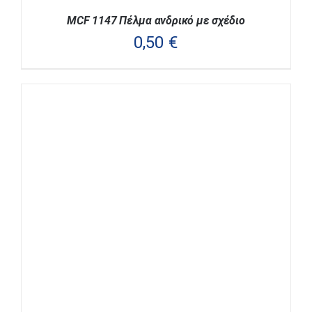
MCF 1147 Πέλμα ανδρικό με σχέδιο
0,50
€
ΑΥΤΌ
ΕΠΙΛΟΓΉ
/
ΛΕΠΤΟΜΈΡΕΙΕΣ
ΤΟ
ΠΡΟΪΌΝ
ΈΧΕΙ
ΠΟΛΛΑΠΛΈΣ
ΠΑΡΑΛΛΑΓΈΣ.
ΟΙ
ΕΠΙΛΟΓΈΣ
ΜΠΟΡΟΎΝ
ΝΑ
ΕΠΙΛΕΓΟΎΝ
ΣΤΗ
ΣΕΛΊΔΑ
ΤΟΥ
ΠΡΟΪΌΝΤΟΣ