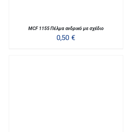
ΣΕΛΊΔΑ
ΤΟΥ
ΠΡΟΪΌΝΤΟΣ
MCF 1155 Πέλμα ανδρικό με σχέδιο
0,50
€
ΑΥΤΌ
ΕΠΙΛΟΓΉ
/
ΛΕΠΤΟΜΈΡΕΙΕΣ
ΤΟ
ΠΡΟΪΌΝ
ΈΧΕΙ
ΠΟΛΛΑΠΛΈΣ
ΠΑΡΑΛΛΑΓΈΣ.
ΟΙ
ΕΠΙΛΟΓΈΣ
ΜΠΟΡΟΎΝ
ΝΑ
ΕΠΙΛΕΓΟΎΝ