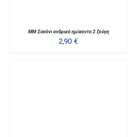
ΠΡΟΪΌΝΤΟΣ
ΜΜ Σοσόνι ανδρικό ημίκοντο 2 ζεύγη
2,90
€
ΑΥΤΌ
ΕΠΙΛΟΓΉ
/
ΛΕΠΤΟΜΈΡΕΙΕΣ
ΤΟ
ΠΡΟΪΌΝ
ΈΧΕΙ
ΠΟΛΛΑΠΛΈΣ
ΠΑΡΑΛΛΑΓΈΣ.
ΟΙ
ΕΠΙΛΟΓΈΣ
ΜΠΟΡΟΎΝ
ΝΑ
ΕΠΙΛΕΓΟΎΝ