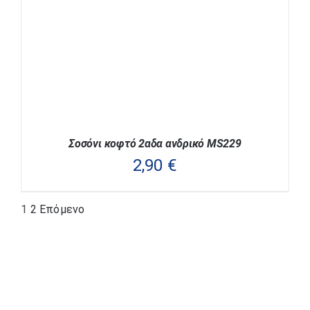
ΜΠΟΡΟΎΝ
ΝΑ
ΕΠΙΛΕΓΟΎΝ
ΣΤΗ
ΣΕΛΊΔΑ
ΤΟΥ
ΠΡΟΪΌΝΤΟΣ
Σοσόνι κοφτό 2αδα ανδρικό MS229
2,90
€
1
2
Επόμενο
ΑΥΤΌ
ΕΠΙΛΟΓΉ
/
ΛΕΠΤΟΜΈΡΕΙΕΣ
ΤΟ
ΠΡΟΪΌΝ
ΈΧΕΙ