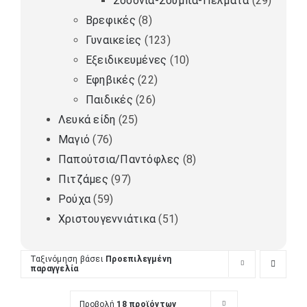
Σοσόνια-Σουμπά-Πέλματα
(29)
Βρεφικές
(8)
Γυναικείες
(123)
Εξειδικευμένες
(10)
Εφηβικές
(22)
Παιδικές
(26)
Λευκά είδη
(25)
Μαγιό
(76)
Παπούτσια/Παντόφλες
(8)
Πιτζάμες
(97)
Ρούχα
(59)
Χριστουγεννιάτικα
(51)
Ταξινόμηση βάσει
Προεπιλεγμένη
παραγγελία
Προβολή
18 προϊόντων