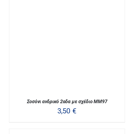
ΕΠΙΛΟΓΉ
/
ΛΕΠΤΟΜΈΡΕΙΕΣ
ΤΟ
ΠΡΟΪΌΝ
ΈΧΕΙ
ΠΟΛΛΑΠΛΈΣ
ΠΑΡΑΛΛΑΓΈΣ.
ΟΙ
ΕΠΙΛΟΓΈΣ
ΜΠΟΡΟΎΝ
ΝΑ
ΕΠΙΛΕΓΟΎΝ
ΣΤΗ
ΣΕΛΊΔΑ
ΤΟΥ
ΠΡΟΪΌΝΤΟΣ
Σοσόνι ανδρικό 2αδα με σχέδιο MM97
3,50
€