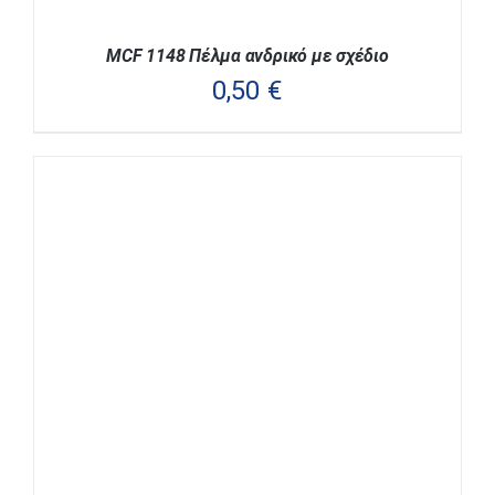
MCF 1148 Πέλμα ανδρικό με σχέδιο
0,50
€
ΑΥΤΌ
ΕΠΙΛΟΓΉ
/
ΛΕΠΤΟΜΈΡΕΙΕΣ
ΤΟ
ΠΡΟΪΌΝ
ΈΧΕΙ
ΠΟΛΛΑΠΛΈΣ
ΠΑΡΑΛΛΑΓΈΣ.
ΟΙ
ΕΠΙΛΟΓΈΣ
ΜΠΟΡΟΎΝ
ΝΑ
ΕΠΙΛΕΓΟΎΝ
ΣΤΗ
ΣΕΛΊΔΑ
ΤΟΥ