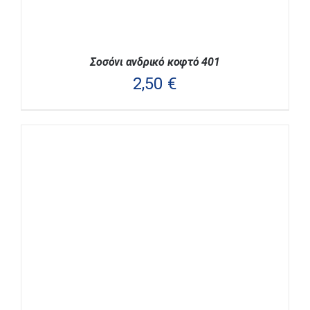
Σοσόνι ανδρικό κοφτό 401
2,50
€
ΑΥΤΌ
ΕΠΙΛΟΓΉ
/
ΛΕΠΤΟΜΈΡΕΙΕΣ
ΤΟ
ΠΡΟΪΌΝ
ΈΧΕΙ
ΠΟΛΛΑΠΛΈΣ
ΠΑΡΑΛΛΑΓΈΣ.
ΟΙ
ΕΠΙΛΟΓΈΣ
ΜΠΟΡΟΎΝ
ΝΑ
ΕΠΙΛΕΓΟΎΝ