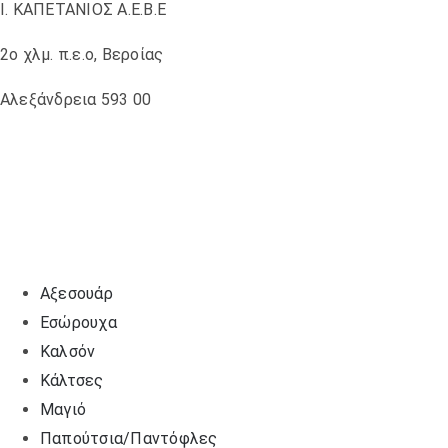
ΠΟΛΛΑΠΛΈΣ
Ι. ΚΑΠΕΤΑΝΙΟΣ Α.Ε.Β.Ε
ΠΑΡΑΛΛΑΓΈΣ.
ΟΙ
2ο χλμ. π.ε.ο, Βεροίας
ΕΠΙΛΟΓΈΣ
ΜΠΟΡΟΎΝ
ΝΑ
Αλεξάνδρεια 593 00
ΕΠΙΛΕΓΟΎΝ
ΣΤΗ
ΣΕΛΊΔΑ
ΤΟΥ
ΠΡΟΪΌΝΤΟΣ
Αξεσουάρ
Εσώρουχα
Καλσόν
Κάλτσες
Μαγιό
Παπούτσια/Παντόφλες