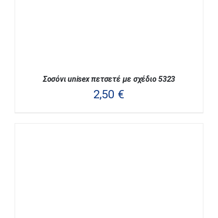
ΣΤΗ
ΣΕΛΊΔΑ
ΤΟΥ
ΠΡΟΪΌΝΤΟΣ
Σοσόνι unisex πετσετέ με σχέδιο 5323
2,50
€
ΑΥΤΌ
ΕΠΙΛΟΓΉ
/
ΛΕΠΤΟΜΈΡΕΙΕΣ
ΤΟ
ΠΡΟΪΌΝ
ΈΧΕΙ
ΠΟΛΛΑΠΛΈΣ
ΠΑΡΑΛΛΑΓΈΣ.
ΟΙ