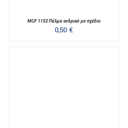
ΠΡΟΪΌΝΤΟΣ
MCF 1152 Πέλμα ανδρικό με σχέδιο
0,50
€
ΑΥΤΌ
ΕΠΙΛΟΓΉ
/
ΛΕΠΤΟΜΈΡΕΙΕΣ
ΤΟ
ΠΡΟΪΌΝ
ΈΧΕΙ
ΠΟΛΛΑΠΛΈΣ
ΠΑΡΑΛΛΑΓΈΣ.
ΟΙ
ΕΠΙΛΟΓΈΣ
ΜΠΟΡΟΎΝ
ΝΑ
ΕΠΙΛΕΓΟΎΝ
ΣΤΗ