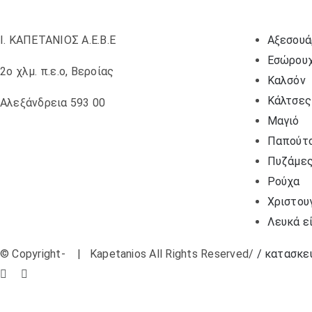
Ι. ΚΑΠΕΤΑΝΙΟΣ Α.Ε.Β.Ε
Αξεσουά
Εσώρου
2ο χλμ. π.ε.ο, Βεροίας
Καλσόν
Κάλτσες
Αλεξάνδρεια 593 00
Μαγιό
Παπούτ
Πυζάμε
Ρούχα
Χριστου
Λευκά ε
© Copyright-
| Kapetanios All Rights Reserved/
/ κατασκευ
Facebook
Instagram