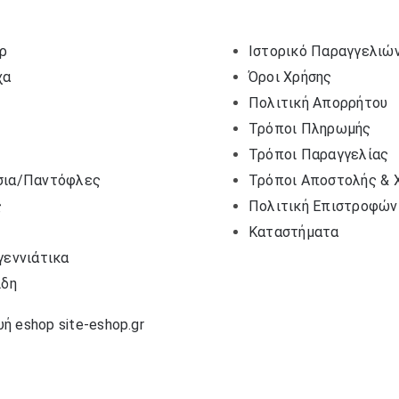
ρ
Ιστορικό Παραγγελιώ
χα
Όροι Χρήσης
Πολιτική Απορρήτου
Τρόποι Πληρωμής
Τρόποι Παραγγελίας
σια/Παντόφλες
Τρόποι Αποστολής & 
ς
Πολιτική Επιστροφών
Καταστήματα
γεννιάτικα
ίδη
ή eshop site-eshop.gr