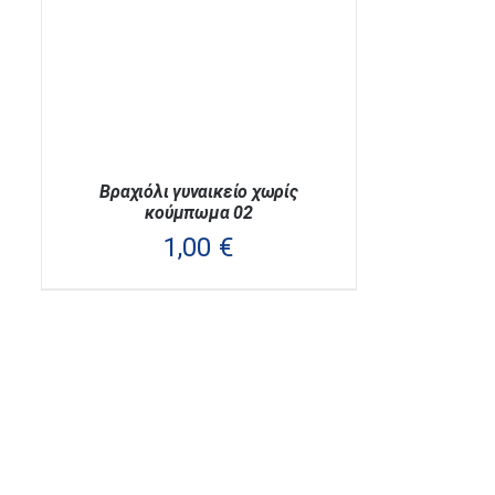
Βραχιόλι γυναικείο χωρίς
κούμπωμα 02
1,00
€
Αυτό
Επιλογή
/
Λεπτομέρειες
το
προϊόν
έχει
πολλαπλές
παραλλαγές.
Οι
επιλογές
μπορούν