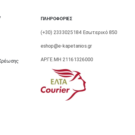
ν
ΠΛΗΡΟΦΟΡΙΕΣ
(+30) 2333025184 Εσωτερικό 850
eshop@e-kapetanios.gr
ΑΡ.ΓΕ.ΜΗ 21161326000
Χρέωσης