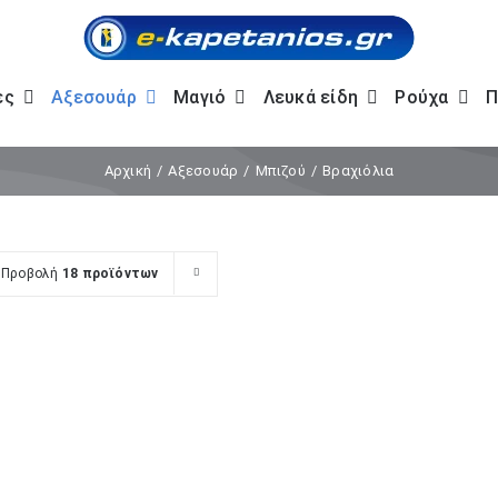
ες
Αξεσουάρ
Μαγιό
Λευκά είδη
Ρούχα
Π
Αρχική
Αξεσουάρ
Μπιζού
Βραχιόλια
Προβολή
18 προϊόντων