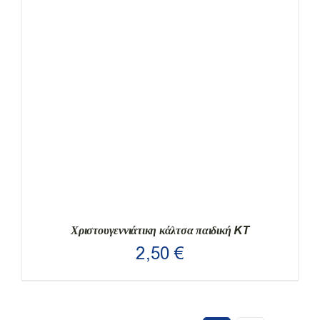
ΤΟ
ΠΡΟΪΌΝ
ΈΧΕΙ
ΠΟΛΛΑΠΛΈΣ
ΠΑΡΑΛΛΑΓΈΣ.
ΟΙ
ΕΠΙΛΟΓΈΣ
ΜΠΟΡΟΎΝ
ΝΑ
ΕΠΙΛΕΓΟΎΝ
ΣΤΗ
ΣΕΛΊΔΑ
ΤΟΥ
ΠΡΟΪΌΝΤΟΣ
Χριστουγεννιάτικη κάλτσα παιδική KT
2,50
€