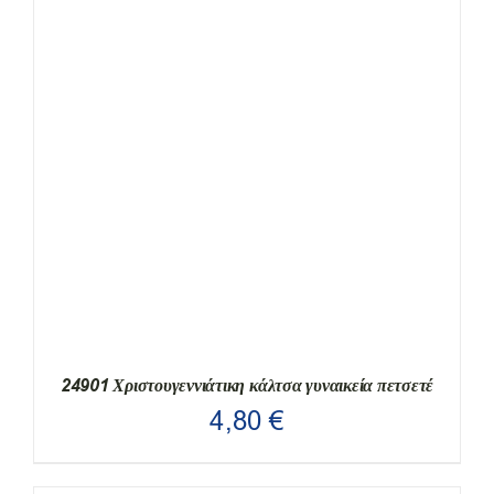
Παπούτσια/Παντόφλες
Χριστουγεννιάτικα
Επικοινωνία
24901 Χριστουγεννιάτικη κάλτσα γυναικεία πετσετέ
4,80
€