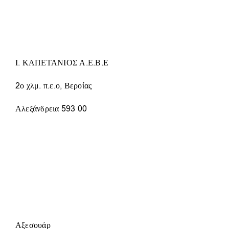
Ι. ΚΑΠΕΤΑΝΙΟΣ Α.Ε.Β.Ε
2ο χλμ. π.ε.ο, Βεροίας
Αλεξάνδρεια 593 00
Αξεσουάρ