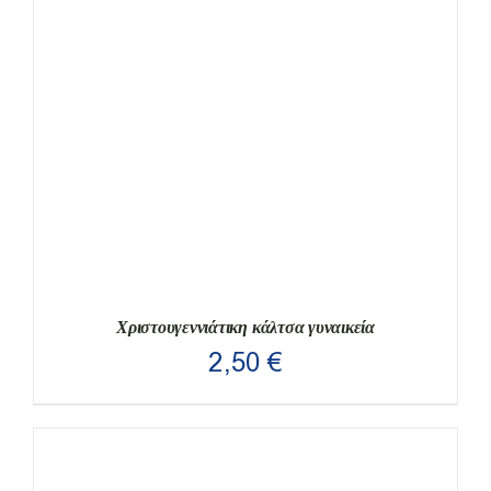
ΠΡΟΪΌΝ
ΈΧΕΙ
ΠΟΛΛΑΠΛΈΣ
ΠΑΡΑΛΛΑΓΈΣ.
ΟΙ
ΕΠΙΛΟΓΈΣ
ΜΠΟΡΟΎΝ
ΝΑ
ΕΠΙΛΕΓΟΎΝ
ΣΤΗ
ΣΕΛΊΔΑ
ΤΟΥ
ΠΡΟΪΌΝΤΟΣ
Χριστουγεννιάτικη κάλτσα γυναικεία
2,50
€