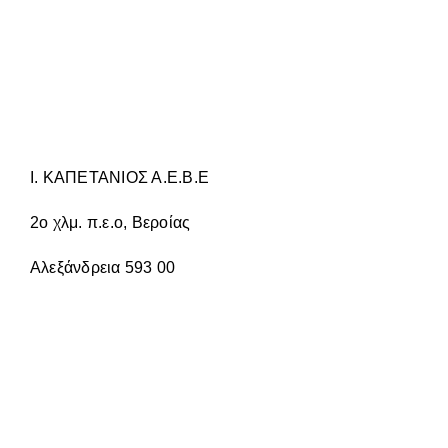
ΠΑΡΑΛΛΑΓΈΣ.
ΟΙ
ΕΠΙΛΟΓΈΣ
ΜΠΟΡΟΎΝ
ΝΑ
ΕΠΙΛΕΓΟΎΝ
ΣΤΗ
ΣΕΛΊΔΑ
ΤΟΥ
Ι. ΚΑΠΕΤΑΝΙΟΣ Α.Ε.Β.Ε
ΠΡΟΪΌΝΤΟΣ
2ο χλμ. π.ε.ο, Βεροίας
Αλεξάνδρεια 593 00