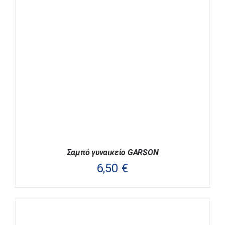
ΈΧΕΙ
ΠΟΛΛΑΠΛΈΣ
ΠΑΡΑΛΛΑΓΈΣ.
ΟΙ
ΕΠΙΛΟΓΈΣ
ΜΠΟΡΟΎΝ
ΝΑ
ΕΠΙΛΕΓΟΎΝ
ΣΤΗ
ΣΕΛΊΔΑ
ΤΟΥ
ΠΡΟΪΌΝΤΟΣ
Σαμπό γυναικείο GARSON
6,50
€