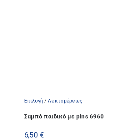
στη
σελίδα
του
προϊόντος
Αυτό
Επιλογή
/
Λεπτομέρειες
το
Σαμπό παιδικό με pins 6960
προϊόν
έχει
6,50
€
πολλαπλές