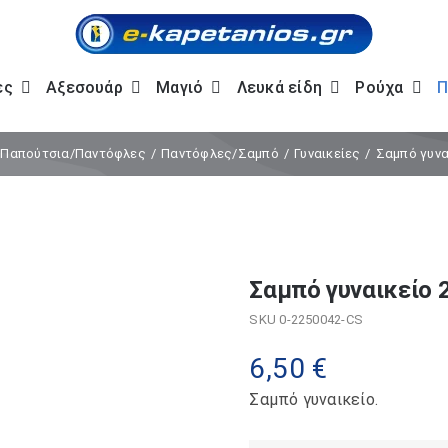
ες
Αξεσουάρ
Μαγιό
Λευκά είδη
Ρούχα
Π
Παπούτσια/Παντόφλες
Παντόφλες/Σαμπό
Γυναικείες
Σαμπό γυνα
Σαμπό γυναικείο 
SKU
0-2250042-CS
6,50
€
Σαμπό γυναικείο.