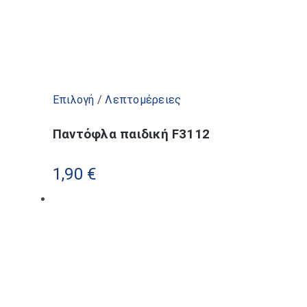
Αυτό
Επιλογή
/
Λεπτομέρειες
το
Παντόφλα παιδική F3112
προϊόν
έχει
1,90
€
πολλαπλές
παραλλαγές.
Οι
επιλογές
μπορούν
να
επιλεγούν