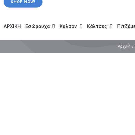
SHOP NOW!
ΑΡΧΙΚΗ
Εσώρουχα
Καλσόν
Κάλτσες
Πιτζάμ
Αρχική