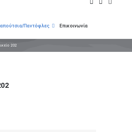
απούτσια/Παντόφλες
Επικοινωνία
ικείο 202
202