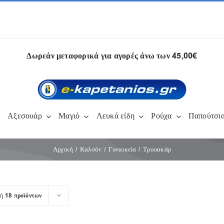
Δωρεάν μεταφορικά για αγορές άνω των 45,00€
Αξεσουάρ
Μαγιό
Λευκά είδη
Ρούχα
Παπούτσι
Αρχική
Καλσόν
Γυναικεία
Τρουακάρ
λή
18 προϊόντων