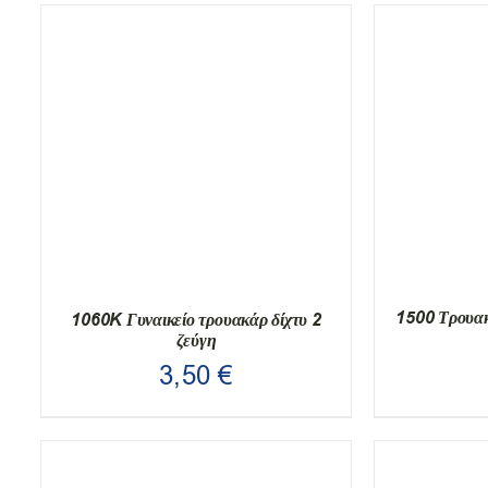
1500 Τρουακ
1060K Γυναικείο τρουακάρ δίχτυ 2
ζεύγη
3,50
€
ΑΥΤΌ
ΕΠΙΛΟΓ
ΕΠΙΛΟΓΉ
/
ΛΕΠΤΟΜΈΡΕΙΕΣ
ΤΟ
ΠΡΟΪΌΝ