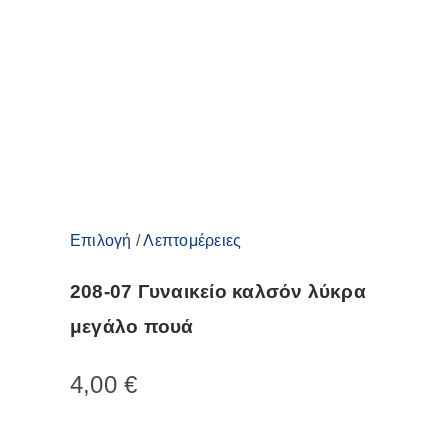
να
επιλεγούν
στη
σελίδα
του
προϊόντος
Αυτό
Επιλογή
/
Λεπτομέρειες
το
208-07 Γυναικείο καλσόν λύκρα
προϊόν
μεγάλο πουά
έχει
πολλαπλές
4,00
€
παραλλαγές.
Οι
επιλογές