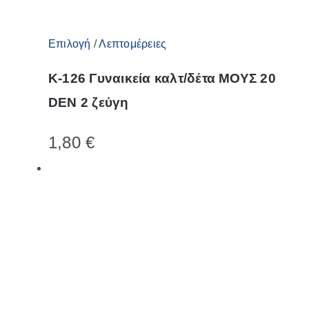
Αυτό
Επιλογή
/
Λεπτομέρειες
το
K-126 Γυναικεία καλτ/δέτα ΜΟΥΣ 20
προϊόν
DEN 2 ζεύγη
έχει
πολλαπλές
1,80
€
παραλλαγές.
Οι
επιλογές
μπορούν
να
επιλεγούν
στη
σελίδα
του