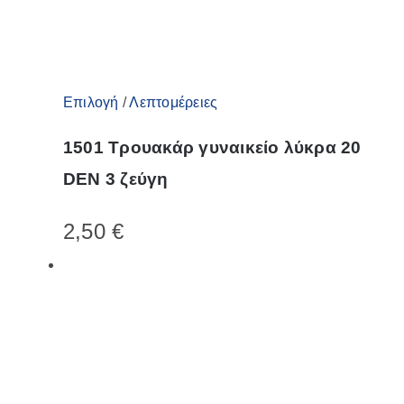
προϊόντος
Αυτό
Επιλογή
/
Λεπτομέρειες
το
1501 Τρουακάρ γυναικείο λύκρα 20
προϊόν
DEN 3 ζεύγη
έχει
πολλαπλές
2,50
€
παραλλαγές.
Οι
επιλογές
μπορούν
να
επιλεγούν
στη