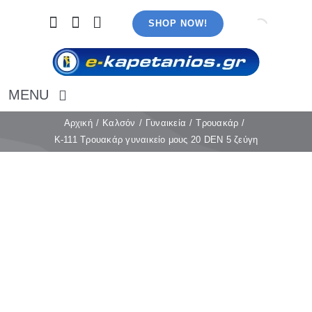
Μετάβαση
SHOP NOW!
στο
περιεχόμενο
MENU
Αρχική
Αρχική
Καλσόν
Γυναικεία
Τρουακάρ
K-111 Τρουακάρ γυναικείο μους 20 DEN 5 ζεύγη
Εσώρουχα
Καλσόν
Κάλτσες
Πιτζάμες
Αξεσουάρ
Μαγιό
Λευκά είδη
Ρούχα