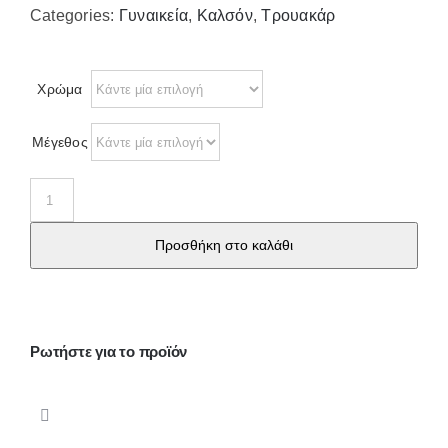
Categories:
Γυναικεία
,
Καλσόν
,
Τρουακάρ
Χρώμα
Μέγεθος
K-
111
Προσθήκη στο καλάθι
Τρουακάρ
γυναικείο
μους
20
Ρωτήστε για το προϊόν
DEN
5
ζεύγη