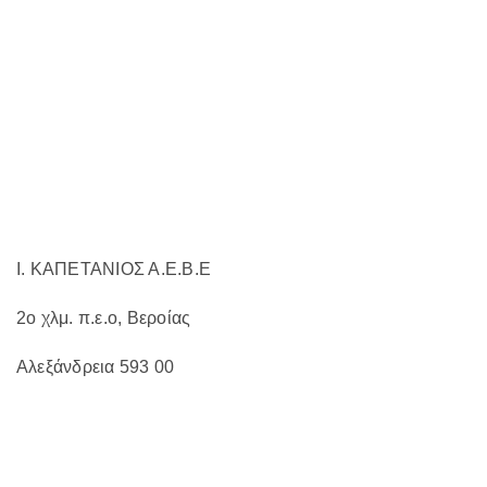
μπορούν
να
επιλεγούν
στη
σελίδα
του
προϊόντος
Ι. ΚΑΠΕΤΑΝΙΟΣ Α.Ε.Β.Ε
2ο χλμ. π.ε.ο, Βεροίας
Αλεξάνδρεια 593 00