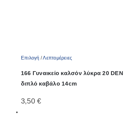
σελίδα
του
προϊόντος
Αυτό
Επιλογή
/
Λεπτομέρειες
το
166 Γυναικείο καλσόν λύκρα 20 DEN
προϊόν
διπλό καβάλο 14cm
έχει
πολλαπλές
3,50
€
παραλλαγές.
Οι
επιλογές
μπορούν