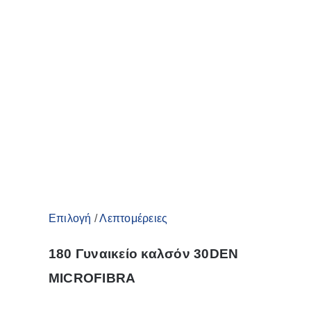
Αυτό
Επιλογή
/
Λεπτομέρειες
το
180 Γυναικείο καλσόν 30DEN
προϊόν
MICROFIBRA
έχει
πολλαπλές