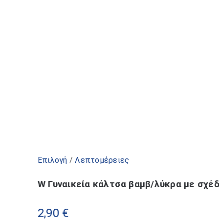
Αυτό
Επιλογή
/
Λεπτομέρειες
το
W Γυναικεία κάλτσα βαμβ/λύκρα με σχέδ
προϊόν
έχει
2,90
€
πολλαπλές