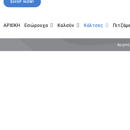
SHOP NOW!
ΑΡΧΙΚΗ
Εσώρουχα
Καλσόν
Κάλτσες
Πιτζάμ
Αρχική