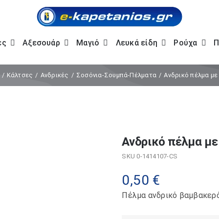
ες
Αξεσουάρ
Μαγιό
Λευκά είδη
Ρούχα
Π
Κάλτσες
Ανδρικές
Σοσόνια-Σουμπά-Πέλματα
Ανδρικό πέλμα με
Ανδρικό πέλμα με
SKU
0-1414107-CS
0,50
€
Πέλμα ανδρικό βαμβακερό