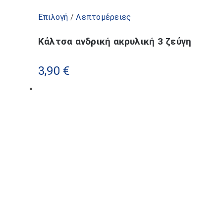
Αυτό
Επιλογή
/
Λεπτομέρειες
το
Κάλτσα ανδρική ακρυλική 3 ζεύγη
προϊόν
έχει
3,90
€
πολλαπλές
παραλλαγές.
Οι
επιλογές
μπορούν
να
επιλεγούν
στη
σελίδα
του
προϊόντος