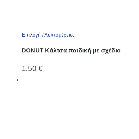
του
προϊόντος
Αυτό
Επιλογή
/
Λεπτομέρειες
το
DONUT Κάλτσα παιδική με σχέδιο
προϊόν
έχει
1,50
€
πολλαπλές
παραλλαγές.
Οι
επιλογές
μπορούν
να
επιλεγούν
στη