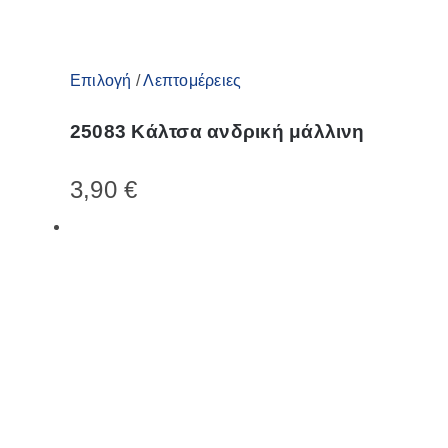
Αυτό
Επιλογή
/
Λεπτομέρειες
το
25083 Κάλτσα ανδρική μάλλινη
προϊόν
έχει
3,90
€
πολλαπλές
παραλλαγές.
Οι
επιλογές
μπορούν
να
επιλεγούν
στη
σελίδα