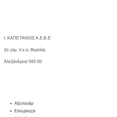
στη
σελίδα
του
προϊόντος
Ι. ΚΑΠΕΤΑΝΙΟΣ Α.Ε.Β.Ε
2ο χλμ. π.ε.ο, Βεροίας
Αλεξάνδρεια 593 00
Αξεσουάρ
Εσώρουχα