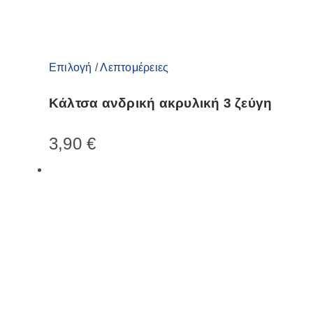
του
προϊόντος
Αυτό
Επιλογή
/
Λεπτομέρειες
το
Κάλτσα ανδρική ακρυλική 3 ζεύγη
προϊόν
έχει
3,90
€
πολλαπλές
παραλλαγές.
Οι
επιλογές
μπορούν
να
επιλεγούν
στη
σελίδα