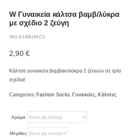
Παπούτσια/Παντόφλες
Χριστουγεννιάτικα
W Γυναικεία κάλτσα βαμβ/λύκρα
Επικοινωνία
με σχέδιο 2 ζεύγη
SKU
0-1405169-CS
2,90
€
Κάλτσα γυναικεία βαμβακολύκρα 2 ζευγών σε τρία
σχέδια!
Categories:
Fashion Socks
,
Γυναικείες
,
Κάλτσες
Χρώμα
Μέγεθος