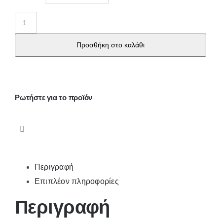
W
Γυναικεία
Προσθήκη στο καλάθι
κάλτσα
βαμβ/
λύκρα
με
Ρωτήστε για το προϊόν
σχέδιο
2
ζεύγη
ποσότητα
Περιγραφή
Επιπλέον πληροφορίες
Περιγραφή