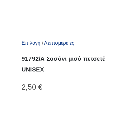
σελίδα
του
προϊόντος
Αυτό
Επιλογή
/
Λεπτομέρειες
το
91792/Α Σοσόνι μισό πετσετέ
προϊόν
UNISEX
έχει
πολλαπλές
2,50
€
παραλλαγές.
Οι
επιλογές
μπορούν
να
επιλεγούν