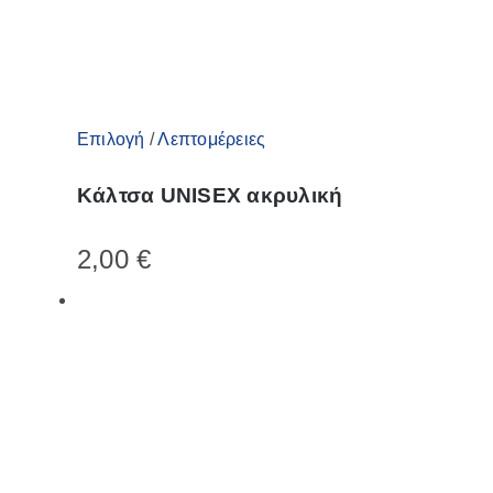
σελίδα
του
προϊόντος
Αυτό
Επιλογή
/
Λεπτομέρειες
το
Κάλτσα UNISEX ακρυλική
προϊόν
έχει
2,00
€
πολλαπλές
παραλλαγές.
Οι
επιλογές
μπορούν
να
επιλεγούν
στη