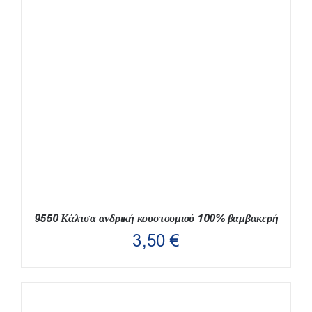
ΤΟ
ΠΡΟΪΌΝ
ΈΧΕΙ
ΠΟΛΛΑΠΛΈΣ
ΠΑΡΑΛΛΑΓΈΣ.
ΟΙ
ΕΠΙΛΟΓΈΣ
ΜΠΟΡΟΎΝ
ΝΑ
ΕΠΙΛΕΓΟΎΝ
ΣΤΗ
ΣΕΛΊΔΑ
ΤΟΥ
ΠΡΟΪΌΝΤΟΣ
9550 Κάλτσα ανδρική κουστουμιού 100% βαμβακερή
3,50
€