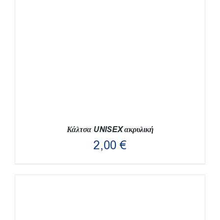
Κάλτσα UNISEX ακρυλική
2,00
€
ΑΥΤΌ
ΕΠΙΛΟΓΉ
/
ΛΕΠΤΟΜΈΡΕΙΕΣ
ΤΟ