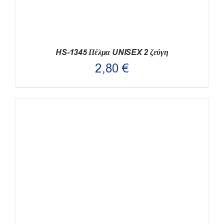
HS-1345 Πέλμα UNISEX 2 ζεύγη
2,80
€
ΑΥΤΌ
ΕΠΙΛΟΓΉ
/
ΛΕΠΤΟΜΈΡΕΙΕΣ
ΤΟ
ΠΡΟΪΌΝ
ΈΧΕΙ
ΠΟΛΛΑΠΛΈΣ
ΠΑΡΑΛΛΑΓΈΣ.
ΟΙ
ΕΠΙΛΟΓΈΣ
ΜΠΟΡΟΎΝ