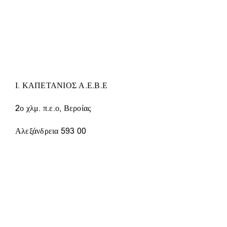
ΠΑΡΑΛΛΑΓΈΣ.
ΟΙ
ΕΠΙΛΟΓΈΣ
ΜΠΟΡΟΎΝ
ΝΑ
ΕΠΙΛΕΓΟΎΝ
ΣΤΗ
ΣΕΛΊΔΑ
Ι. ΚΑΠΕΤΑΝΙΟΣ Α.Ε.Β.Ε
ΤΟΥ
ΠΡΟΪΌΝΤΟΣ
2ο χλμ. π.ε.ο, Βεροίας
Αλεξάνδρεια 593 00