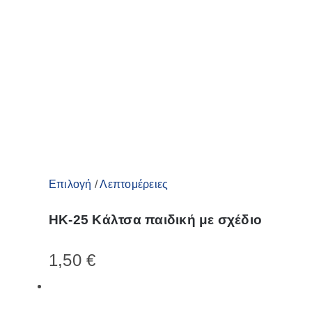
Αυτό
Επιλογή
/
Λεπτομέρειες
το
ΗΚ-25 Κάλτσα παιδική με σχέδιο
προϊόν
έχει
1,50
€
πολλαπλές
παραλλαγές.
Οι