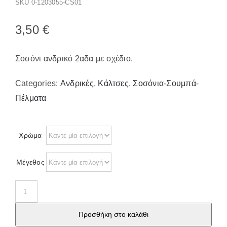
SKU
0-1203055-CS01
Παπούτσια/Παντόφλες
Χριστουγεννιάτικα
3,50
€
Επικοινωνία
Σοσόνι ανδρικό 2αδα με σχέδιο.
Categories:
Ανδρικές
,
Κάλτσες
,
Σοσόνια-Σουμπά-
Πέλματα
Χρώμα
Μέγεθος
Σοσόνι
ανδρικό
Προσθήκη στο καλάθι
2αδα