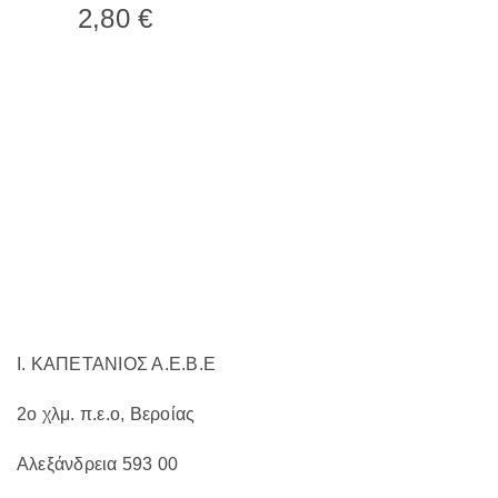
2,80
€
πολλαπλές
παραλλαγές.
Οι
επιλογές
μπορούν
να
επιλεγούν
στη
σελίδα
του
προϊόντος
Ι. ΚΑΠΕΤΑΝΙΟΣ Α.Ε.Β.Ε
2ο χλμ. π.ε.ο, Βεροίας
Αλεξάνδρεια 593 00