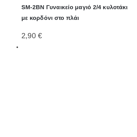
το
SM-2BN Γυναικείο μαγιό 2/4 κυλοτάκι
προϊόν
με κορδόνι στο πλάι
έχει
πολλαπλές
2,90
€
παραλλαγές.
Οι
επιλογές
μπορούν
να
επιλεγούν
στη
σελίδα
του
προϊόντος