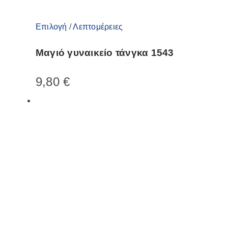
Αυτό
Επιλογή
/
Λεπτομέρειες
το
Μαγιό γυναικείο τάνγκα 1543
προϊόν
έχει
9,80
€
πολλαπλές
παραλλαγές.
Οι
επιλογές
μπορούν
να
επιλεγούν
στη
σελίδα
του