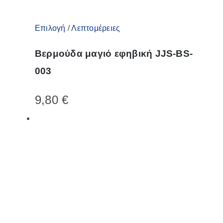
προϊόντος
Αυτό
Επιλογή
/
Λεπτομέρειες
το
Βερμούδα μαγιό εφηβική JJS-BS-
προϊόν
003
έχει
πολλαπλές
9,80
€
παραλλαγές.
Οι
επιλογές
μπορούν
να
επιλεγούν
στη
σελίδα
του