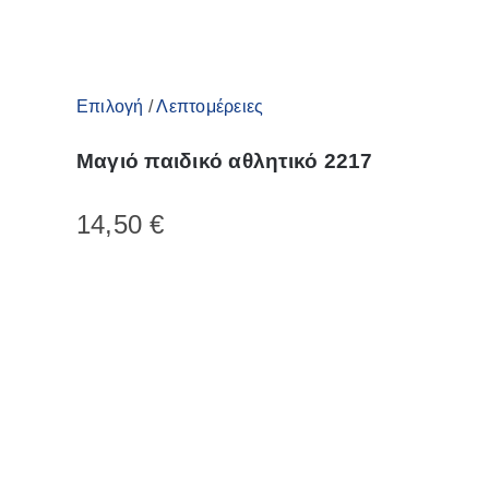
προϊόντος
Αυτό
Επιλογή
/
Λεπτομέρειες
το
Μαγιό παιδικό αθλητικό 2217
προϊόν
έχει
14,50
€
πολλαπλές
παραλλαγές.
Οι
επιλογές
μπορούν
να
επιλεγούν
στη
σελίδα