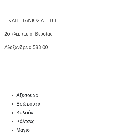
του
προϊόντος
Ι. ΚΑΠΕΤΑΝΙΟΣ Α.Ε.Β.Ε
2ο χλμ. π.ε.ο, Βεροίας
Αλεξάνδρεια 593 00
Αξεσουάρ
Εσώρουχα
Καλσόν
Κάλτσες
Μαγιό