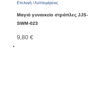
Αυτό
Επιλογή
/
Λεπτομέρειες
το
Μαγιό γυναικείο στράπλες JJS-
προϊόν
SWM-023
έχει
πολλαπλές
9,80
€
παραλλαγές.
Οι
επιλογές
μπορούν
να
επιλεγούν
στη
σελίδα
του
προϊόντος