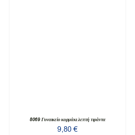
ΠΡΟΪΌΝ
ΈΧΕΙ
ΠΟΛΛΑΠΛΈΣ
ΠΑΡΑΛΛΑΓΈΣ.
ΟΙ
ΕΠΙΛΟΓΈΣ
ΜΠΟΡΟΎΝ
ΝΑ
ΕΠΙΛΕΓΟΎΝ
ΣΤΗ
ΣΕΛΊΔΑ
ΤΟΥ
ΠΡΟΪΌΝΤΟΣ
8069 Γυναικείο κορμάκι λεπτή τιράντα
9,80
€