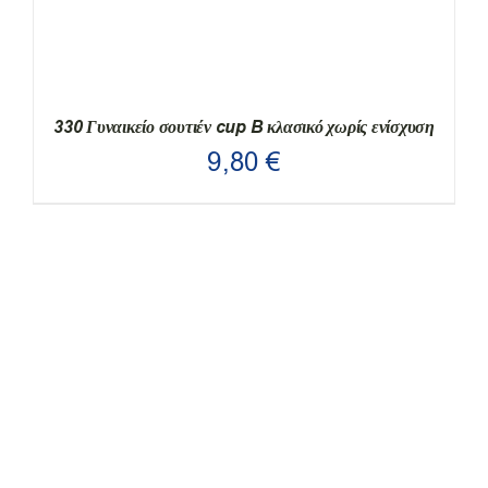
330 Γυναικείο σουτιέν cup B κλασικό χωρίς ενίσχυση
9,80
€
ΑΥΤΌ
ΕΠΙΛΟΓΉ
/
ΛΕΠΤΟΜΈΡΕΙΕΣ
ΤΟ
ΠΡΟΪΌΝ
ΈΧΕΙ
ΠΟΛΛΑΠΛΈΣ
ΠΑΡΑΛΛΑΓΈΣ.