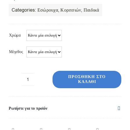
Επικοινωνία
Categories:
Εσώρουχα
,
Κοριτσιών
,
Παιδικά
Χρώμα
Μέγεθος
ΠΡΟΣΘΉΚΗ ΣΤΟ
ΚΑΛΆΘΙ
42623
TT
Μπόξερ
κοριτσών
Ρωτήστε για το προϊόν
γατάκι
ποσότητα