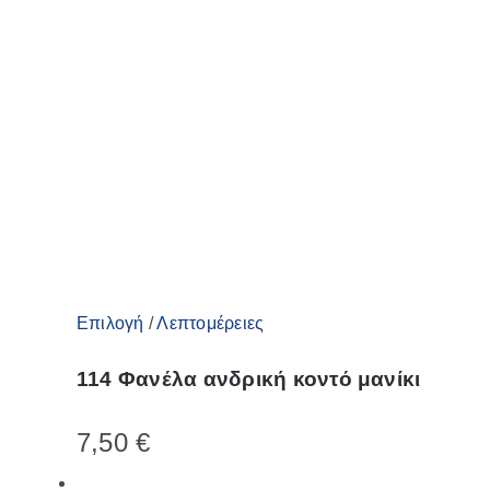
του
προϊόντος
Αυτό
Επιλογή
/
Λεπτομέρειες
το
114 Φανέλα ανδρική κοντό μανίκι
προϊόν
έχει
7,50
€
πολλαπλές
παραλλαγές.