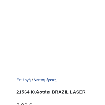
Οι
επιλογές
μπορούν
να
επιλεγούν
στη
σελίδα
του
προϊόντος
Αυτό
Επιλογή
/
Λεπτομέρειες
το
21564 Κυλοτάκι BRAZIL LASER
προϊόν
έχει