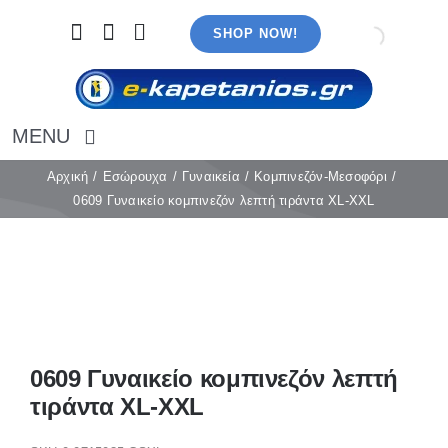
Μετάβαση
SHOP NOW!
στο
περιεχόμενο
MENU
Αρχική
Αρχική
Εσώρουχα
Γυναικεία
Κομπινεζόν-Μεσοφόρι
0609 Γυναικείο κομπινεζόν λεπτή τιράντα XL-XXL
Εσώρουχα
Καλσόν
Κάλτσες
Πιτζάμες
Αξεσουάρ
Μαγιό
0609 Γυναικείο κομπινεζόν λεπτή
Λευκά είδη
τιράντα XL-XXL
Ρούχα