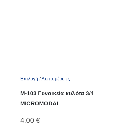
επιλογές
μπορούν
να
επιλεγούν
στη
σελίδα
του
προϊόντος
Αυτό
Επιλογή
/
Λεπτομέρειες
το
M-103 Γυναικεία κυλότα 3/4
προϊόν
MICROMODAL
έχει
πολλαπλές
4,00
€
παραλλαγές.
Οι