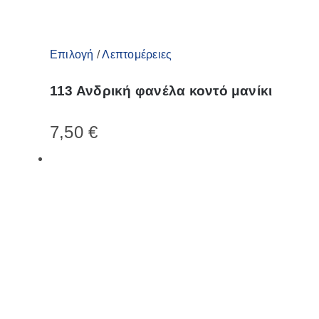
Αυτό
Επιλογή
/
Λεπτομέρειες
το
113 Ανδρική φανέλα κοντό μανίκι
προϊόν
έχει
7,50
€
πολλαπλές
παραλλαγές.
Οι
επιλογές
μπορούν
να
επιλεγούν
στη
σελίδα