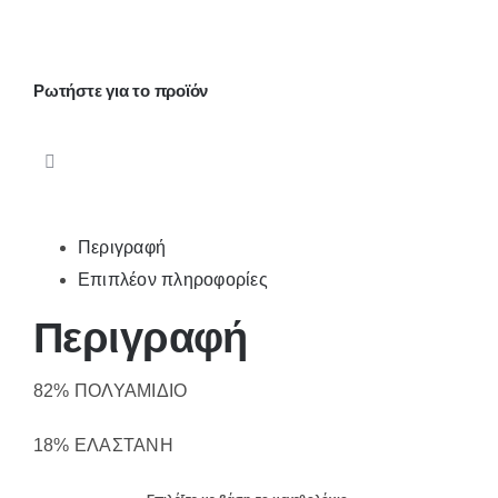
λεπτή
τιράντα
XL-
Ρωτήστε για το προϊόν
XXL
ποσότητα
Περιγραφή
Επιπλέον πληροφορίες
Περιγραφή
82% ΠΟΛΥΑΜΙΔΙΟ
18% ΕΛΑΣΤΑΝΗ