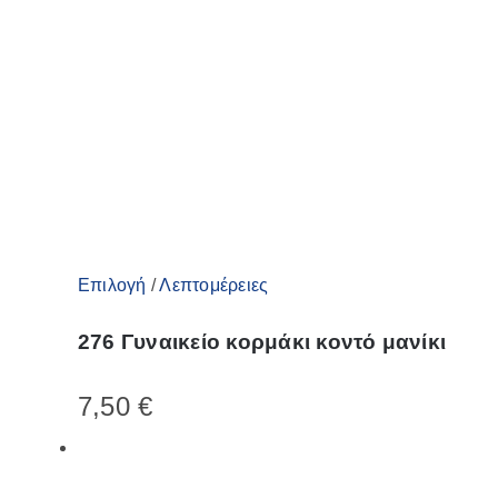
Αυτό
Επιλογή
/
Λεπτομέρειες
το
276 Γυναικείο κορμάκι κοντό μανίκι
προϊόν
έχει
7,50
€
πολλαπλές
παραλλαγές.
Οι