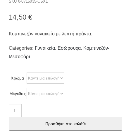
SKU
0-0715035-CSXL
Παπούτσια/Παντόφλες
Χριστουγεννιάτικα
14,50
€
Επικοινωνία
Κομπινεζόν γυναικείο με λεπτή τιράντα.
Categories:
Γυναικεία
,
Εσώρουχα
,
Κομπινεζόν-
Μεσοφόρι
Χρώμα
Μέγεθος
0609
Γυναικείο
Προσθήκη στο καλάθι
κομπινεζόν