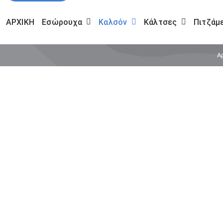
ΑΡΧΙΚΗ
Εσώρουχα
Καλσόν
Κάλτσες
Πιτζάμ
Α