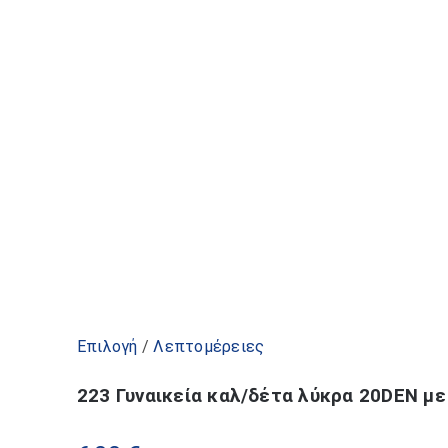
Αυτό
Επιλογή
/
Λεπτομέρειες
το
223 Γυναικεία καλ/δέτα λύκρα 20DEN με
προϊόν
έχει