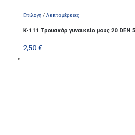
Αυτό
Επιλογή
/
Λεπτομέρειες
το
K-111 Τρουακάρ γυναικείο μους 20 DEN 
προϊόν
έχει
2,50
€
πολλαπλές
παραλλαγές.
Οι
επιλογές
μπορούν
να
επιλεγούν
στη
σελίδα
του