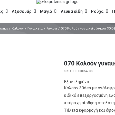
ες
Αξεσουάρ
Μαγιό
Λευκά είδη
Ρούχα
Π
ρχική
Καλσόν
Γυναικεία
Λύκρα
070 Καλσόν γυναικείο λύκρα 30 D
070 Καλσόν γυναι
SKU
0-1003054-CS
Εξαντλημένο
Καλσόν 30den με ανάλαφρη
ειδικά επεξεργασμένη ελα
υπέροχη αίσθηση απαλότητ
Τέλεια εφαρμογή και άψογ