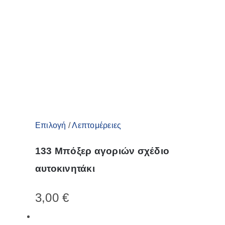
Αυτό
Επιλογή
/
Λεπτομέρειες
το
133 Μπόξερ αγοριών σχέδιο
προϊόν
αυτοκινητάκι
έχει
πολλαπλές
3,00
€
παραλλαγές.
Οι