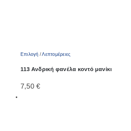
Αυτό
Επιλογή
/
Λεπτομέρειες
το
113 Ανδρική φανέλα κοντό μανίκι
προϊόν
έχει
7,50
€
πολλαπλές
παραλλαγές.
Οι
επιλογές
μπορούν
να