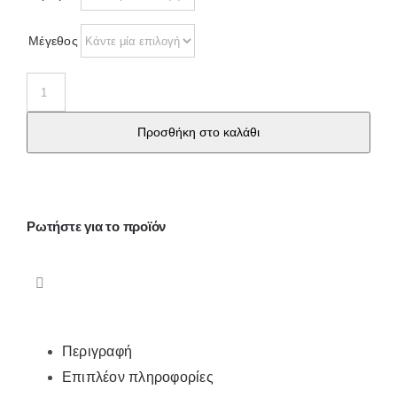
Μέγεθος
10434
Γυναικείο
Προσθήκη στο καλάθι
κορμάκι
μακρύ
μανίκι
δαντέλα
Ρωτήστε για το προϊόν
ποσότητα
Περιγραφή
Επιπλέον πληροφορίες