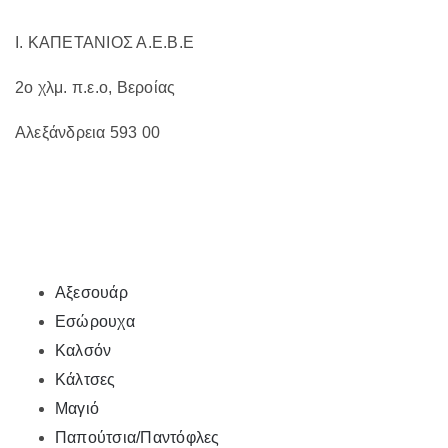
προϊόντος
Ι. ΚΑΠΕΤΑΝΙΟΣ Α.Ε.Β.Ε
2ο χλμ. π.ε.ο, Βεροίας
Αλεξάνδρεια 593 00
Αξεσουάρ
Εσώρουχα
Καλσόν
Κάλτσες
Μαγιό
Παπούτσια/Παντόφλες