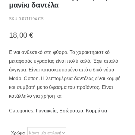
Παπούτσια/Παντόφλες
μανίκι δαντέλα
Χριστουγεννιάτικα
SKU
0-0711194-CS
Επικοινωνία
18,00
€
Είναι ανθεκτικό στη φθορά. Το χαρακτηριστικό
μεταφοράς υγρασίας είναι πολύ καλό. Έχει απαλό
άγγιγμα. Είναι κατασκευασμένο από ειδικό νήμα
Modal Cotton. Η λεπτομέρεια δαντέλας είναι κομψή
και συμβατή με το ύφασμα του προϊόντος. Είναι
κατάλληλο για χρήση κα
Categories:
Γυναικεία
,
Εσώρουχα
,
Κορμάκια
Χρώμα