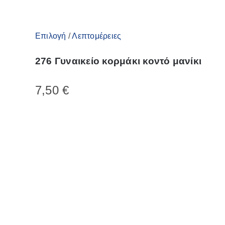
Αυτό
Επιλογή
/
Λεπτομέρειες
το
276 Γυναικείο κορμάκι κοντό μανίκι
προϊόν
έχει
7,50
€
πολλαπλές
παραλλαγές.
Οι
επιλογές
μπορούν
να
επιλεγούν
στη
σελίδα
του