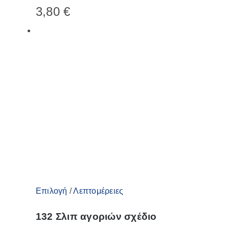
3,80
€
παραλλαγές.
Οι
επιλογές
μπορούν
να
επιλεγούν
στη
σελίδα
του
προϊόντος
Αυτό
Επιλογή
/
Λεπτομέρειες
το
132 Σλιπ αγοριών σχέδιο
προϊόν