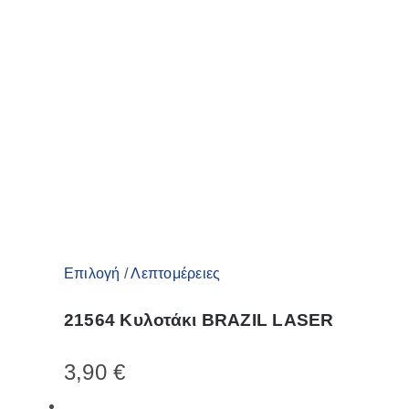
Αυτό
Επιλογή
/
Λεπτομέρειες
το
21564 Κυλοτάκι BRAZIL LASER
προϊόν
έχει
3,90
€
πολλαπλές
παραλλαγές.