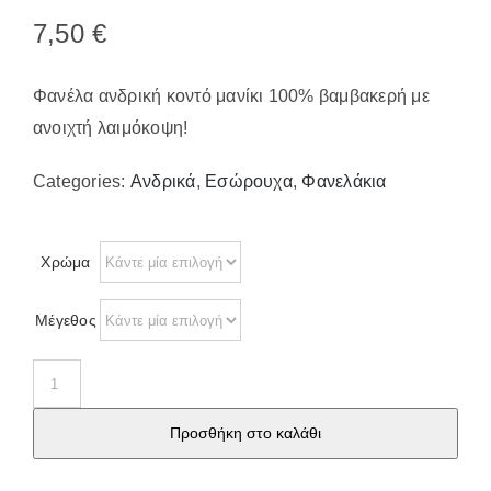
Παπούτσια/Παντόφλες
7,50
€
Χριστουγεννιάτικα
Επικοινωνία
Φανέλα ανδρική κοντό μανίκι 100% βαμβακερή με
ανοιχτή λαιμόκοψη!
Categories:
Ανδρικά
,
Εσώρουχα
,
Φανελάκια
Χρώμα
Μέγεθος
113
Ανδρική
Προσθήκη στο καλάθι
φανέλα
κοντό