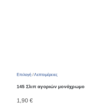
Οι
επιλογές
μπορούν
να
επιλεγούν
στη
σελίδα
του
προϊόντος
Αυτό
Επιλογή
/
Λεπτομέρειες
το
145 Σλιπ αγοριών μονόχρωμο
προϊόν
έχει
1,90
€
πολλαπλές