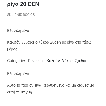
Παπούτσια/Παντόφλες
ρίγα 20 DEN
Χριστουγεννιάτικα
SKU
0-0504009-CS
Επικοινωνία
Εξαντλημένο
Καλσόν γυναικείο λύκρα 20den με ρίγα στο πίσω
μέρος.
Categories:
Γυναικεία
,
Καλσόν
,
Λύκρα
,
Σχέδιο
Εξαντλημένο
Αυτό το προϊόν είναι εξαντλημένο και μη διαθέσιμο
αυτή τη στιγμή.