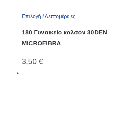
Αυτό
Επιλογή
/
Λεπτομέρειες
το
180 Γυναικείο καλσόν 30DEN
προϊόν
MICROFIBRA
έχει
πολλαπλές
3,50
€
παραλλαγές.
Οι
επιλογές
μπορούν
να
επιλεγούν
στη
σελίδα
του