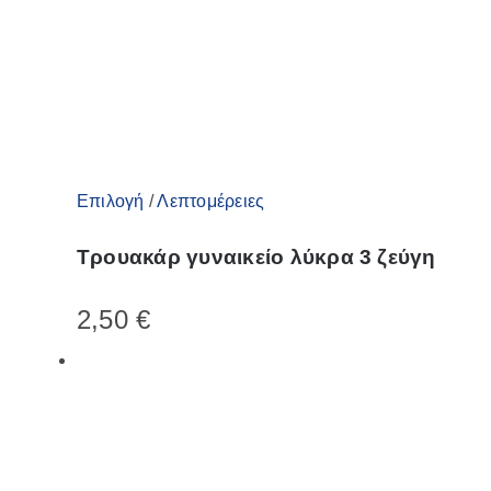
σελίδα
του
προϊόντος
Αυτό
Επιλογή
/
Λεπτομέρειες
το
Τρουακάρ γυναικείο λύκρα 3 ζεύγη
προϊόν
έχει
2,50
€
πολλαπλές
παραλλαγές.
Οι
επιλογές
μπορούν
να