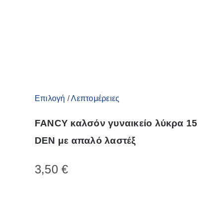
επιλεγούν
στη
σελίδα
του
προϊόντος
Αυτό
Επιλογή
/
Λεπτομέρειες
το
FANCY καλσόν γυναικείο λύκρα 15
προϊόν
DEN με απαλό λαστέξ
έχει
πολλαπλές
3,50
€
παραλλαγές.
Οι
επιλογές
μπορούν