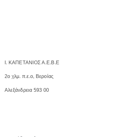
να
επιλεγούν
στη
σελίδα
του
προϊόντος
Ι. ΚΑΠΕΤΑΝΙΟΣ Α.Ε.Β.Ε
2ο χλμ. π.ε.ο, Βεροίας
Αλεξάνδρεια 593 00