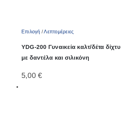
προϊόντος
Αυτό
Επιλογή
/
Λεπτομέρειες
το
YDG-200 Γυναικεία καλτ/δέτα δίχτυ
προϊόν
με δαντέλα και σιλικόνη
έχει
πολλαπλές
5,00
€
παραλλαγές.
Οι
επιλογές
μπορούν
να
επιλεγούν
στη