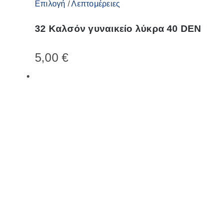
Αυτό
Επιλογή
/
Λεπτομέρειες
το
32 Καλσόν γυναικείο λύκρα 40 DEN
προϊόν
έχει
5,00
€
πολλαπλές
παραλλαγές.
Οι
επιλογές
μπορούν
να
επιλεγούν
στη
σελίδα
του
προϊόντος