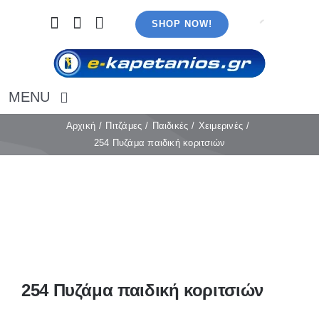
Μετάβαση
SHOP NOW!
στο
περιεχόμενο
MENU
Αρχική
Αρχική
Πιτζάμες
Παιδικές
Χειμερινές
254 Πυζάμα παιδική κοριτσιών
Εσώρουχα
Καλσόν
Κάλτσες
Πιτζάμες
Αξεσουάρ
Μαγιό
Λευκά είδη
254 Πυζάμα παιδική κοριτσιών
Ρούχα