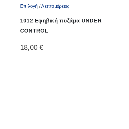
Αυτό
Επιλογή
/
Λεπτομέρειες
το
1012 Εφηβική πυζάμα UNDER
προϊόν
CONTROL
έχει
πολλαπλές
18,00
€
παραλλαγές.
Οι
επιλογές
μπορούν
να
επιλεγούν
στη
σελίδα
του
προϊόντος