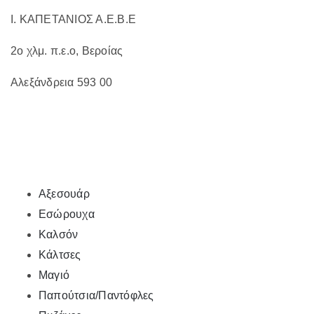
Ι. ΚΑΠΕΤΑΝΙΟΣ Α.Ε.Β.Ε
2ο χλμ. π.ε.ο, Βεροίας
Αλεξάνδρεια 593 00
Αξεσουάρ
Εσώρουχα
Καλσόν
Κάλτσες
Μαγιό
Παπούτσια/Παντόφλες