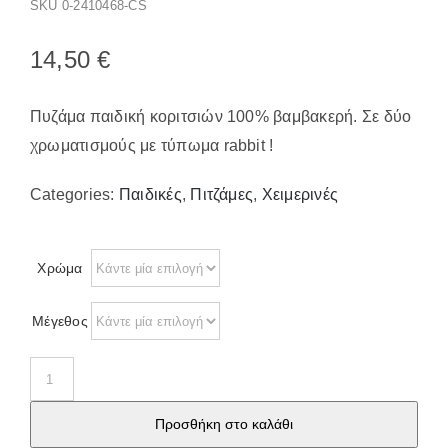
Παπούτσια/Παντόφλες
SKU
0-2410468-CS
Χριστουγεννιάτικα
14,50
€
Επικοινωνία
Πυζάμα παιδική κοριτσιών 100% βαμβακερή. Σε δύο
χρωματισμούς με τύπωμα rabbit !
Categories:
Παιδικές
,
Πιτζάμες
,
Χειμερινές
Χρώμα
Μέγεθος
254
Πυζάμα
Προσθήκη στο καλάθι
παιδική