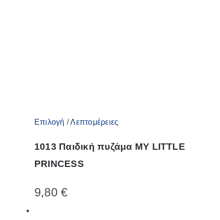
Αυτό
Επιλογή
/
Λεπτομέρειες
το
1013 Παιδική πυζάμα MY LITTLE
προϊόν
PRINCESS
έχει
πολλαπλές
9,80
€
παραλλαγές.
Οι