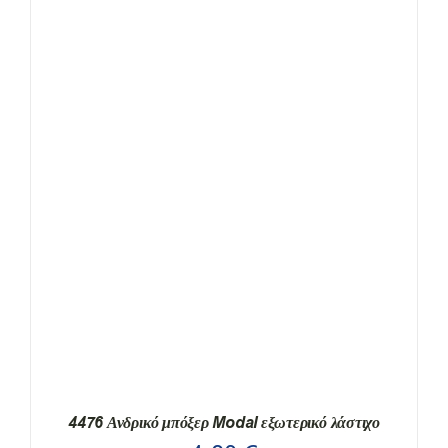
ΟΙ
ΕΠΙΛΟΓΈΣ
ΜΠΟΡΟΎΝ
ΝΑ
ΕΠΙΛΕΓΟΎΝ
ΣΤΗ
ΣΕΛΊΔΑ
ΤΟΥ
ΠΡΟΪΌΝΤΟΣ
4476 Ανδρικό μπόξερ Modal εξωτερικό λάστιχο