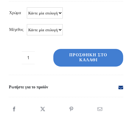
Χρώμα
Μέγεθος
ΠΡΟΣΘΉΚΗ ΣΤΟ
ΚΑΛΆΘΙ
327-
1
Φανελάκι
κοριτσιών
Ρωτήστε για το προϊόν
λεπτή
τιράντα
ποσότητα