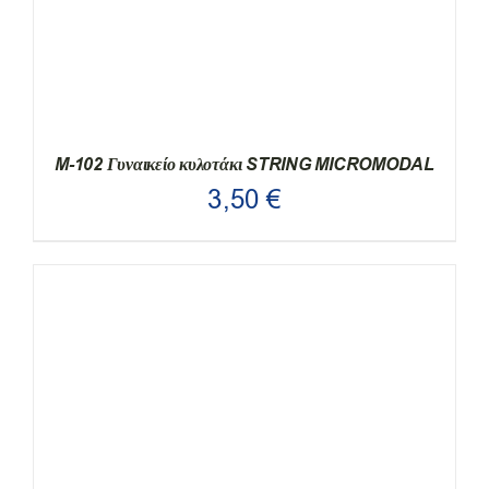
M-102 Γυναικείο κυλοτάκι STRING MICROMODAL
3,50
€
ΑΥΤΌ
ΕΠΙΛΟΓΉ
/
ΛΕΠΤΟΜΈΡΕΙΕΣ
ΤΟ
ΠΡΟΪΌΝ
ΈΧΕΙ
ΠΟΛΛΑΠΛΈΣ
ΠΑΡΑΛΛΑΓΈΣ.
ΟΙ