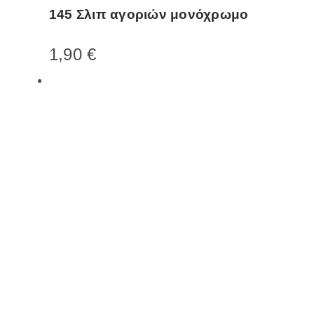
145 Σλιπ αγοριών μονόχρωμο
προϊόν
έχει
1,90
€
πολλαπλές
παραλλαγές.
Οι
επιλογές
μπορούν
να
επιλεγούν
στη
σελίδα
του
προϊόντος