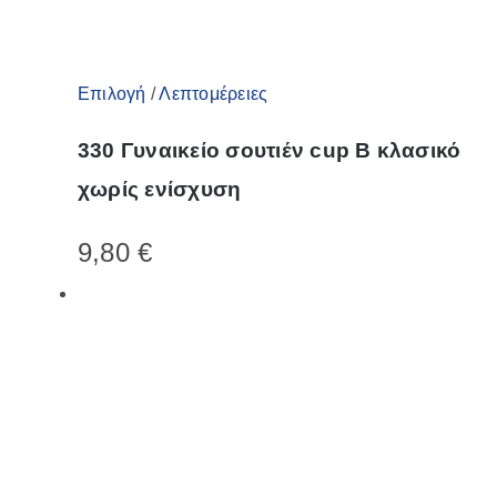
Αυτό
Επιλογή
/
Λεπτομέρειες
το
330 Γυναικείο σουτιέν cup B κλασικό
προϊόν
χωρίς ενίσχυση
έχει
πολλαπλές
9,80
€
παραλλαγές.
Οι
επιλογές
μπορούν
να
επιλεγούν
στη
σελίδα