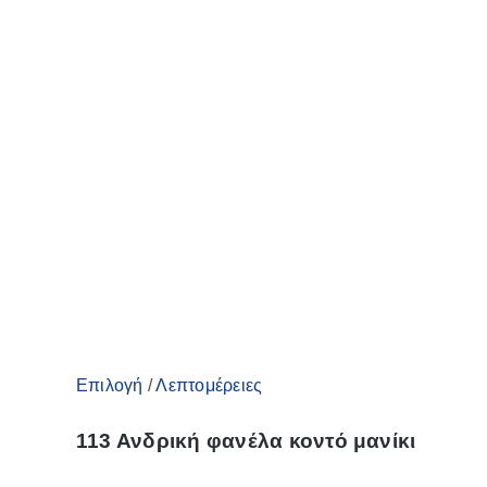
Αυτό
Επιλογή
/
Λεπτομέρειες
το
113 Ανδρική φανέλα κοντό μανίκι
προϊόν
έχει