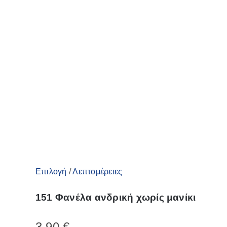
του
προϊόντος
Αυτό
Επιλογή
/
Λεπτομέρειες
το
151 Φανέλα ανδρική χωρίς μανίκι
προϊόν
έχει
3,90
€