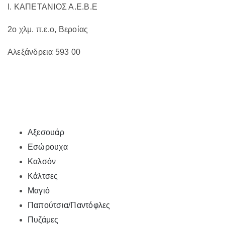
Ι. ΚΑΠΕΤΑΝΙΟΣ Α.Ε.Β.Ε
2ο χλμ. π.ε.ο, Βεροίας
Αλεξάνδρεια 593 00
Αξεσουάρ
Εσώρουχα
Καλσόν
Κάλτσες
Μαγιό
Παπούτσια/Παντόφλες
Πυζάμες