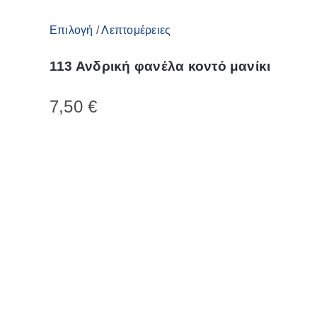
Αυτό
Επιλογή
/
Λεπτομέρειες
το
113 Ανδρική φανέλα κοντό μανίκι
προϊόν
έχει
7,50
€
πολλαπλές
παραλλαγές.
Οι
επιλογές
μπορούν
να
επιλεγούν
στη
σελίδα
του
προϊόντος