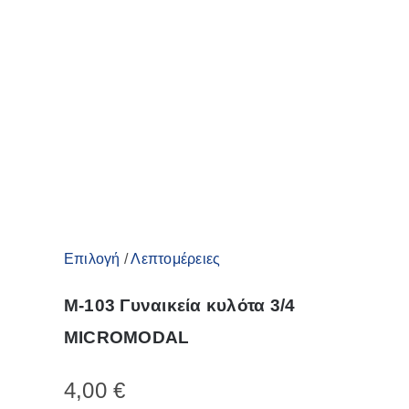
Αυτό
Επιλογή
/
Λεπτομέρειες
το
M-103 Γυναικεία κυλότα 3/4
προϊόν
MICROMODAL
έχει
πολλαπλές
4,00
€
παραλλαγές.