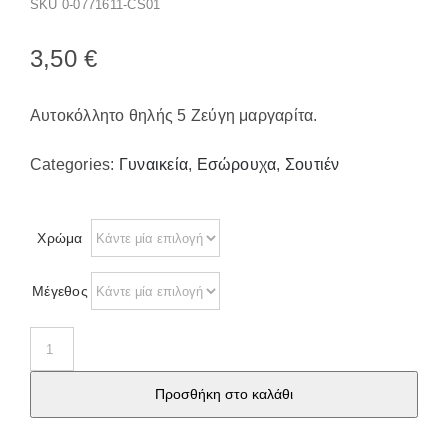
SKU
0-0771611-CS01
Παπούτσια/Παντόφλες
Χριστουγεννιάτικα
3,50
€
Επικοινωνία
Αυτοκόλλητο θηλής 5 Ζεύγη μαργαρίτα.
Categories:
Γυναικεία
,
Εσώρουχα
,
Σουτιέν
Χρώμα
Μέγεθος
Αυτοκόλλητο
θηλής
Προσθήκη στο καλάθι
5
Ζεύγη