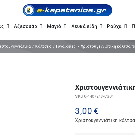
ες
Αξεσουάρ
Μαγιό
Λευκά είδη
Ρούχα
Π
ιστουγεννιάτικα
Κάλτσες
Γυναικείες
Χριστουγεννιάτικη κάλτσα π
Χριστουγεννιάτικ
SKU
0-1407213-CS04
3,00
€
Χριστουγεννιάτικη κάλτσα