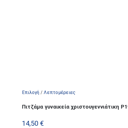
Αυτό
Επιλογή
/
Λεπτομέρειες
το
Πιτζάμα γυναικεία χριστουγεννιάτικη P
προϊόν
έχει
14,50
€
πολλαπλές