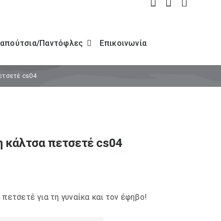
απούτσια/Παντόφλες
Επικοινωνία
ετσετέ cs04
η κάλτσα πετσετέ cs04
 πετσετέ για τη γυναίκα και τον έφηβο!