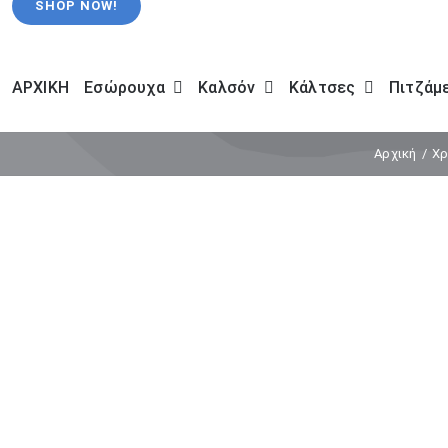
SHOP NOW!
ΑΡΧΙΚΗ
Εσώρουχα
Καλσόν
Κάλτσες
Πιτζάμ
Αρχική
Χρ