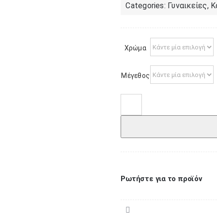
Categories:
Γυναικείες
,
Κ
Χρώμα
Μέγεθος
Χριστουγεννιάτικη
κάλτσα
πετσετέ
cs04
ποσότητα
Ρωτήστε για το προϊόν