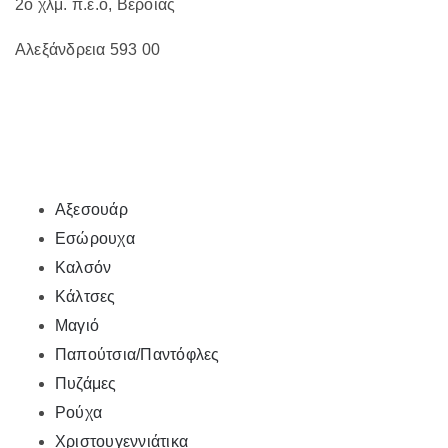
2ο χλμ. π.ε.ο, Βεροίας
Αλεξάνδρεια 593 00
Αξεσουάρ
Εσώρουχα
Καλσόν
Κάλτσες
Μαγιό
Παπούτσια/Παντόφλες
Πυζάμες
Ρούχα
Χριστουγεννιάτικα