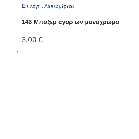
Αυτό
Επιλογή
/
Λεπτομέρειες
το
146 Μπόξερ αγοριών μονόχρωμο
προϊόν
έχει
3,00
€
πολλαπλές
παραλλαγές.
Οι
επιλογές
μπορούν
να
επιλεγούν
στη
σελίδα
του
προϊόντος