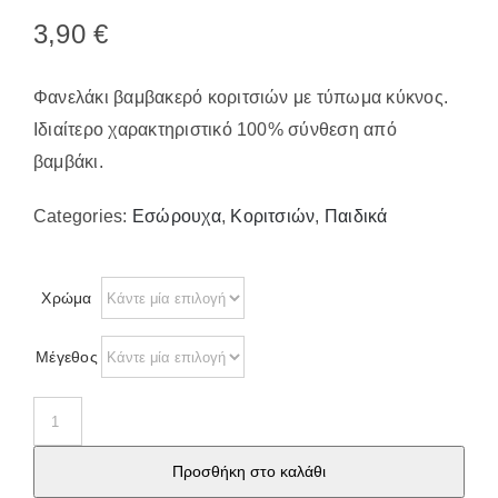
Παπούτσια/Παντόφλες
3,90
€
Χριστουγεννιάτικα
Επικοινωνία
Φανελάκι βαμβακερό κοριτσιών με τύπωμα κύκνος.
Ιδιαίτερο χαρακτηριστικό 100% σύνθεση από
βαμβάκι.
Categories:
Εσώρουχα
,
Κοριτσιών
,
Παιδικά
Χρώμα
Μέγεθος
Φανέλα
παιδική
Προσθήκη στο καλάθι
με