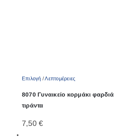
Αυτό
Επιλογή
/
Λεπτομέρειες
το
8070 Γυναικείο κορμάκι φαρδιά
προϊόν
τιράντα
έχει
πολλαπλές
7,50
€
παραλλαγές.
Οι