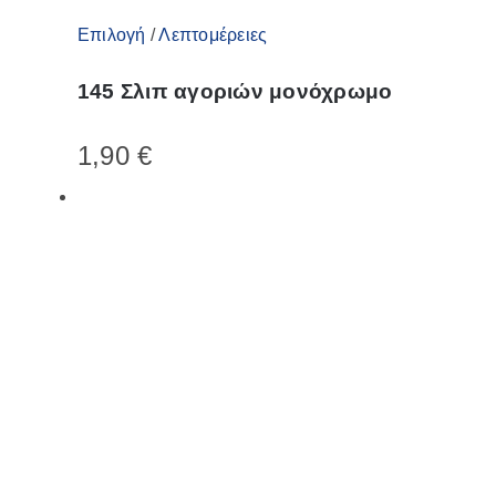
Αυτό
Επιλογή
/
Λεπτομέρειες
το
145 Σλιπ αγοριών μονόχρωμο
προϊόν
έχει
1,90
€
πολλαπλές
παραλλαγές.
Οι
επιλογές
μπορούν
να
επιλεγούν
στη
σελίδα
του
προϊόντος