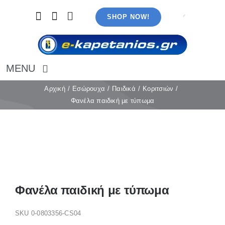
Μετάβαση
SHOP NOW!
στο
περιεχόμενο
MENU
Αρχική
Αρχική
Εσώρουχα
Παιδικά
Κοριτσιών
Φανέλα παιδική με τύπωμα
Εσώρουχα
Καλσόν
Κάλτσες
Πιτζάμες
Αξεσουάρ
Μαγιό
Φανέλα παιδική με τύπωμα
Λευκά είδη
Ρούχα
SKU
0-0803356-CS04