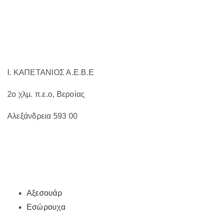
επιλεγούν
στη
σελίδα
του
προϊόντος
Ι. ΚΑΠΕΤΑΝΙΟΣ Α.Ε.Β.Ε
2ο χλμ. π.ε.ο, Βεροίας
Αλεξάνδρεια 593 00
Αξεσουάρ
Εσώρουχα