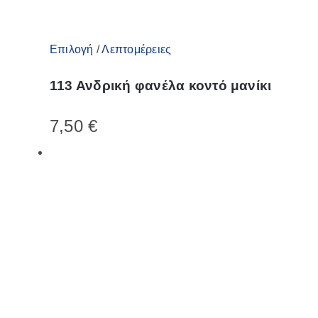
Αυτό
Επιλογή
/
Λεπτομέρειες
το
113 Ανδρική φανέλα κοντό μανίκι
προϊόν
έχει
7,50
€
πολλαπλές
παραλλαγές.
Οι
επιλογές
μπορούν
να
επιλεγούν
στη
σελίδα
του