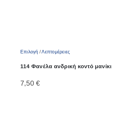
του
προϊόντος
Αυτό
Επιλογή
/
Λεπτομέρειες
το
114 Φανέλα ανδρική κοντό μανίκι
προϊόν
έχει
7,50
€
πολλαπλές
παραλλαγές.
Οι
επιλογές
μπορούν
να