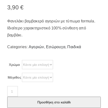
Παπούτσια/Παντόφλες
3,90
€
Χριστουγεννιάτικα
Επικοινωνία
Φανελάκι βαμβακερό αγοριών με τύπωμα formula.
Ιδιαίτερο χαρακτηριστικό 100% σύνθεση από
βαμβάκι.
Categories:
Αγοριών
,
Εσώρουχα
,
Παιδικά
Χρώμα
Μέγεθος
Φανέλα
παιδική
Προσθήκη στο καλάθι
με