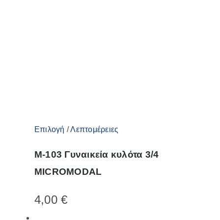
επιλογές
μπορούν
να
επιλεγούν
στη
σελίδα
του
προϊόντος
Αυτό
Επιλογή
/
Λεπτομέρειες
το
M-103 Γυναικεία κυλότα 3/4
προϊόν
MICROMODAL
έχει
πολλαπλές
4,00
€
παραλλαγές.
Οι