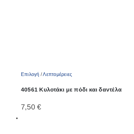
Αυτό
Επιλογή
/
Λεπτομέρειες
το
40561 Κυλοτάκι με πόδι και δαντέλα
προϊόν
έχει
7,50
€
πολλαπλές
παραλλαγές.
Οι