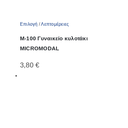
προϊόντος
Αυτό
Επιλογή
/
Λεπτομέρειες
το
M-100 Γυναικείο κυλοτάκι
προϊόν
MICROMODAL
έχει
πολλαπλές
3,80
€
παραλλαγές.
Οι
επιλογές
μπορούν
να
επιλεγούν
στη
σελίδα