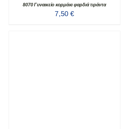
8070 Γυναικείο κορμάκι φαρδιά τιράντα
7,50
€
ΑΥΤΌ
ΕΠΙΛΟΓΉ
/
ΛΕΠΤΟΜΈΡΕΙΕΣ
ΤΟ
ΠΡΟΪΌΝ
ΈΧΕΙ
ΠΟΛΛΑΠΛΈΣ
ΠΑΡΑΛΛΑΓΈΣ.
ΟΙ
ΕΠΙΛΟΓΈΣ
ΜΠΟΡΟΎΝ
ΝΑ