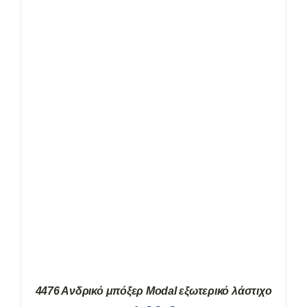
ΟΙ
ΕΠΙΛΟΓΈΣ
ΜΠΟΡΟΎΝ
ΝΑ
ΕΠΙΛΕΓΟΎΝ
ΣΤΗ
ΣΕΛΊΔΑ
ΤΟΥ
ΠΡΟΪΌΝΤΟΣ
4476 Ανδρικό μπόξερ Modal εξωτερικό λάστιχο