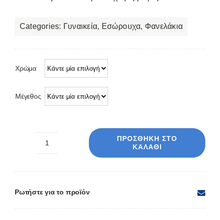
Categories:
Γυναικεία
,
Εσώρουχα
,
Φανελάκια
Χρώμα
Μέγεθος
ΠΡΟΣΘΉΚΗ ΣΤΟ
ΚΑΛΆΘΙ
Φανελάκι
γυναικείο
τιράντα
χωρίς
Ρωτήστε για το προϊόν
ραφές