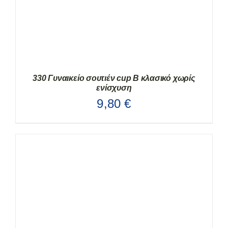
ΕΠΙΛΕΓΟΎΝ
ΣΤΗ
ΣΕΛΊΔΑ
ΤΟΥ
ΠΡΟΪΌΝΤΟΣ
330 Γυναικείο σουτιέν cup B κλασικό χωρίς
ενίσχυση
9,80
€
ΑΥΤΌ
ΕΠΙΛΟΓΉ
/
ΛΕΠΤΟΜΈΡΕΙΕΣ
ΤΟ
ΠΡΟΪΌΝ
ΈΧΕΙ
ΠΟΛΛΑΠΛΈΣ
ΠΑΡΑΛΛΑΓΈΣ.