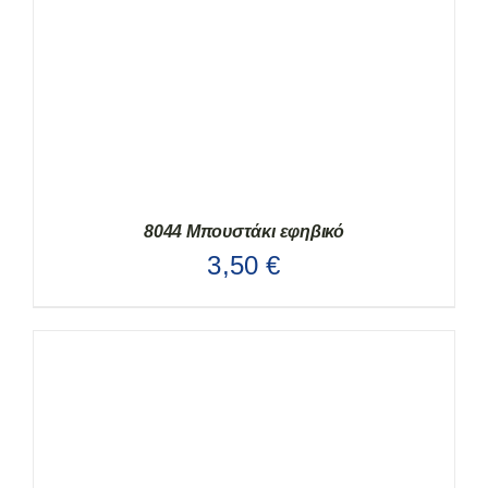
8044 Μπουστάκι εφηβικό
3,50
€
ΑΥΤΌ
ΕΠΙΛΟΓΉ
/
ΛΕΠΤΟΜΈΡΕΙΕΣ
ΤΟ
ΠΡΟΪΌΝ
ΈΧΕΙ
ΠΟΛΛΑΠΛΈΣ