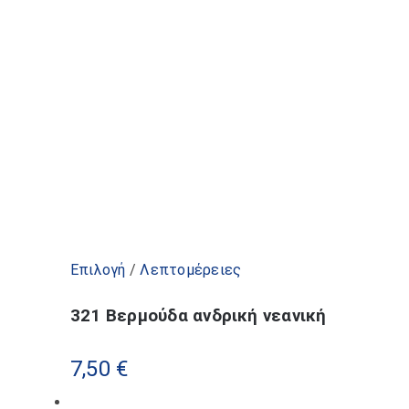
Αυτό
Επιλογή
/
Λεπτομέρειες
το
321 Βερμούδα ανδρική νεανική
προϊόν
έχει
7,50
€
πολλαπλές
παραλλαγές.