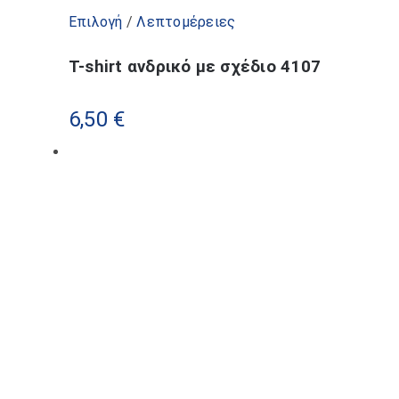
Αυτό
Επιλογή
/
Λεπτομέρειες
το
T-shirt ανδρικό με σχέδιο 4107
προϊόν
έχει
6,50
€
πολλαπλές
παραλλαγές.
Οι
επιλογές
μπορούν
να
επιλεγούν
στη
σελίδα
του
προϊόντος