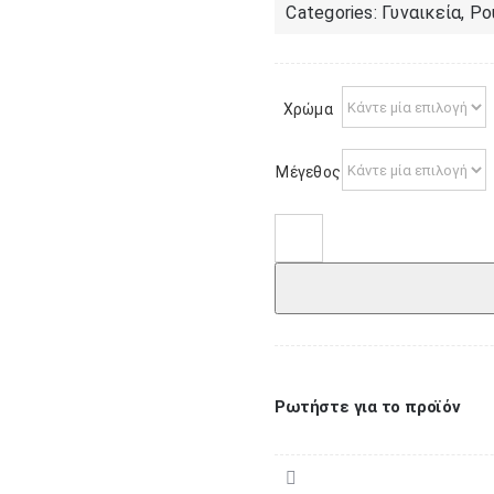
Categories:
Γυναικεία
,
Ρο
Χρώμα
Μέγεθος
Κολάν
γυναικείο
με
γούνα
και
μπάσκα
Ρωτήστε για το προϊόν
9602
ποσότητα