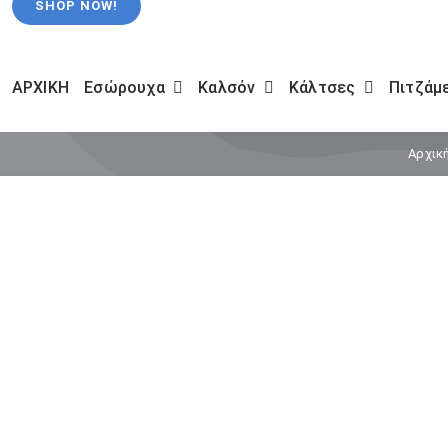
SHOP NOW!
ΑΡΧΙΚΗ
Εσώρουχα
Καλσόν
Κάλτσες
Πιτζάμ
Αρχικ