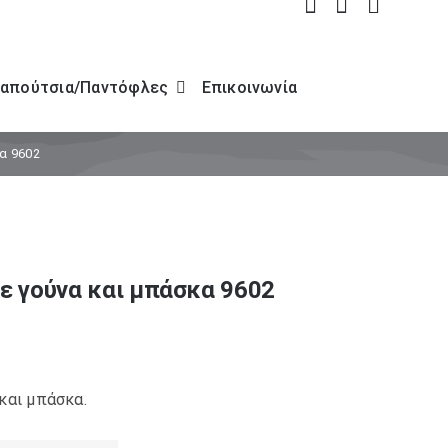
απούτσια/Παντόφλες
Επικοινωνία
α 9602
με γούνα και μπάσκα 9602
και μπάσκα.