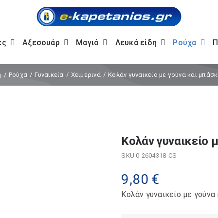
ες
Αξεσουάρ
Μαγιό
Λευκά είδη
Ρούχα
Π
ή
Ρούχα
Γυναικεία
Χειμερινά
Κολάν γυναικείο με γούνα και μπάσκ
Κολάν γυναικείο 
SKU
0-2604318-CS
9,80
€
Κολάν γυναικείο με γούνα 