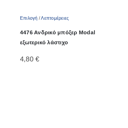
Αυτό
Επιλογή
/
Λεπτομέρειες
το
4476 Ανδρικό μπόξερ Modal
προϊόν
εξωτερικό λάστιχο
έχει
πολλαπλές
4,80
€
παραλλαγές.
Οι
επιλογές
μπορούν
να
επιλεγούν
στη
σελίδα
του