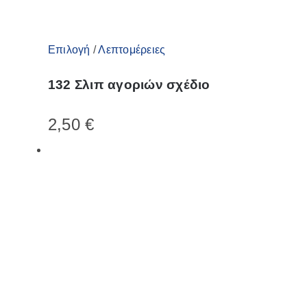
προϊόντος
Αυτό
Επιλογή
/
Λεπτομέρειες
το
132 Σλιπ αγοριών σχέδιο
προϊόν
έχει
2,50
€
πολλαπλές
παραλλαγές.
Οι
επιλογές
μπορούν
να
επιλεγούν
στη
σελίδα