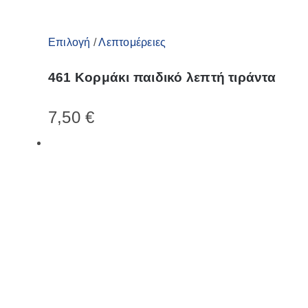
Αυτό
Επιλογή
/
Λεπτομέρειες
το
461 Κορμάκι παιδικό λεπτή τιράντα
προϊόν
έχει
7,50
€
πολλαπλές
παραλλαγές.
Οι
επιλογές
μπορούν
να
επιλεγούν
στη
σελίδα
του