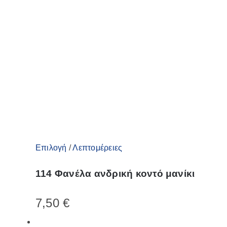
του
προϊόντος
Αυτό
Επιλογή
/
Λεπτομέρειες
το
114 Φανέλα ανδρική κοντό μανίκι
προϊόν
έχει
7,50
€
πολλαπλές
παραλλαγές.