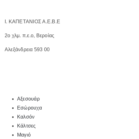
προϊόντος
Ι. ΚΑΠΕΤΑΝΙΟΣ Α.Ε.Β.Ε
2ο χλμ. π.ε.ο, Βεροίας
Αλεξάνδρεια 593 00
Αξεσουάρ
Εσώρουχα
Καλσόν
Κάλτσες
Μαγιό