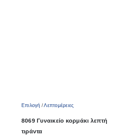
Αυτό
Επιλογή
/
Λεπτομέρειες
το
8069 Γυναικείο κορμάκι λεπτή
προϊόν
τιράντα
έχει