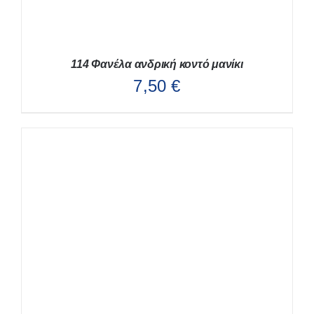
114 Φανέλα ανδρική κοντό μανίκι
7,50
€
ΑΥΤΌ
ΕΠΙΛΟΓΉ
/
ΛΕΠΤΟΜΈΡΕΙΕΣ
ΤΟ
ΠΡΟΪΌΝ
ΈΧΕΙ
ΠΟΛΛΑΠΛΈΣ
ΠΑΡΑΛΛΑΓΈΣ.