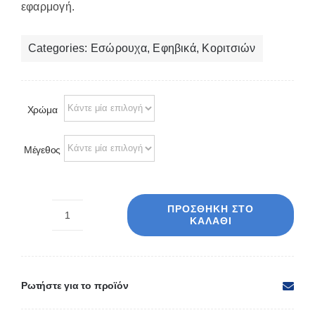
εφαρμογή.
Categories:
Εσώρουχα
,
Εφηβικά
,
Κοριτσιών
Χρώμα
Μέγεθος
ΠΡΟΣΘΉΚΗ ΣΤΟ
ΚΑΛΆΘΙ
Κυλοτάκι
εφηβικό
hipster
572403
Ρωτήστε για το προϊόν
ποσότητα