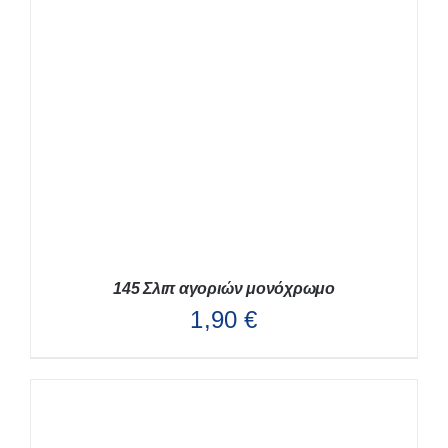
145 Σλιπ αγοριών μονόχρωμο
1,90
€
ΑΥΤΌ
ΕΠΙΛΟΓΉ
/
ΛΕΠΤΟΜΈΡΕΙΕΣ