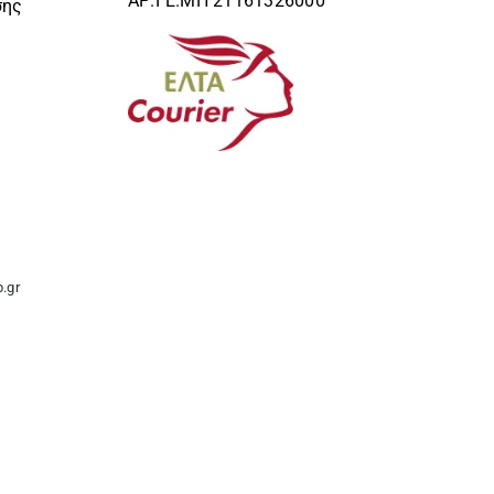
ΑΡ.ΓΕ.ΜΗ 21161326000
σης
.gr