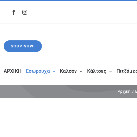
Μετάβαση
στο
περιεχόμενο
SHOP NOW!
ΑΡΧΙΚΗ
Εσώρουχα
Καλσόν
Κάλτσες
Πιτζάμε
Αρχική