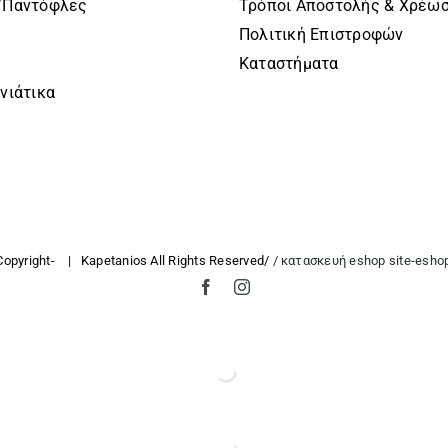
/Παντόφλες
Τρόποι Αποστολής & Χρέω
Πολιτική Επιστροφών
Καταστήματα
νιάτικα
Copyright-
| Kapetanios All Rights Reserved/
/ κατασκευή eshop site-eshop
Facebook
Instagram