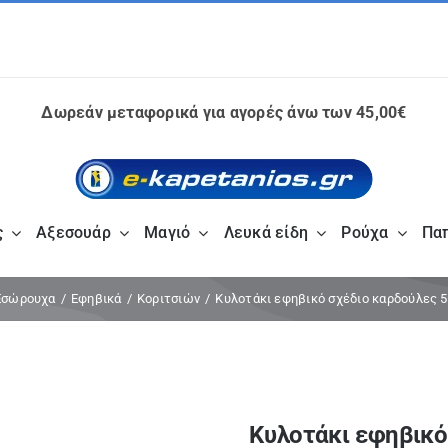
Δωρεάν μεταφορικά για αγορές άνω των 45,00€
ς
Αξεσουάρ
Μαγιό
Λευκά είδη
Ρούχα
Πα
Εσώρουχα
Εφηβικά
Κοριτσιών
Κυλοτάκι εφηβικό σχέδιο καρδούλες 
Κυλοτάκι εφηβικό