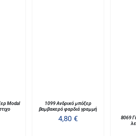
ξερ Modal
1099 Ανδρικό μπόξερ
στιχο
βαμβακερό φαρδιά γραμμή
4,80
€
8069 Γ
λε