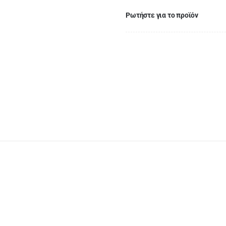
σχέδιο
Ρωτήστε για το προϊόν
καρδούλες
5181B17-
02
ποσότητα