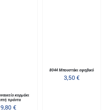
8044 Μπουστάκι εφηβικό
3,50
€
υναικείο κορμάκι
ΑΥΤΌ
πτή τιράντα
ΕΠΙΛΟΓΉ
/
ΛΕΠΤΟΜΈΡΕΙΕΣ
ΤΟ
9,80
€
ΠΡΟΪΌΝ