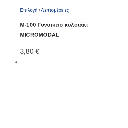
Αυτό
Επιλογή
/
Λεπτομέρειες
το
M-100 Γυναικείο κυλοτάκι
προϊόν
MICROMODAL
έχει
πολλαπλές
3,80
€
παραλλαγές.
Οι
επιλογές
μπορούν
να
επιλεγούν
στη
σελίδα
του
προϊόντος