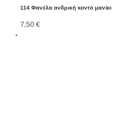
το
114 Φανέλα ανδρική κοντό μανίκι
προϊόν
έχει
7,50
€
πολλαπλές
παραλλαγές.
Οι
επιλογές
μπορούν
να
επιλεγούν
στη
σελίδα
του
προϊόντος