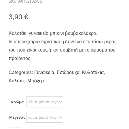
SKU
0-0752182-CS
Παπούτσια/Παντόφλες
Χριστουγεννιάτικα
3,90
€
Επικοινωνία
Κυλοτάκι γυναικείο μπικίνι βαμβακολύκρα.
Ιδιαίτερο χαρακτηριστικό η δαντέλα στο πίσω μέρος
του που είναι κομψή και συμβατή με το ύφασμα του
προϊόντος.
Categories:
Γυναικεία
,
Εσώρουχα
,
Κυλοτάκια
,
Κυλότες-Μπόξερ
Χρώμα
Μέγεθος