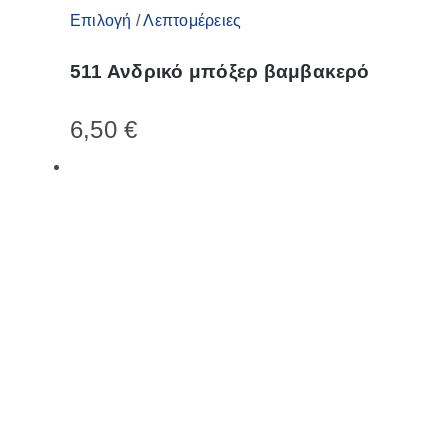
Αυτό
Επιλογή
/
Λεπτομέρειες
το
511 Ανδρικό μπόξερ βαμβακερό
προϊόν
έχει
6,50
€
πολλαπλές
παραλλαγές.
Οι
επιλογές
μπορούν
να
επιλεγούν
στη
σελίδα
του
προϊόντος