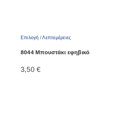
Αυτό
Επιλογή
/
Λεπτομέρειες
το
8044 Μπουστάκι εφηβικό
προϊόν
έχει
3,50
€
πολλαπλές
παραλλαγές.
Οι
επιλογές
μπορούν
να
επιλεγούν
στη