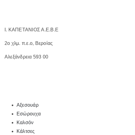
σελίδα
του
προϊόντος
Ι. ΚΑΠΕΤΑΝΙΟΣ Α.Ε.Β.Ε
2ο χλμ. π.ε.ο, Βεροίας
Αλεξάνδρεια 593 00
Αξεσουάρ
Εσώρουχα
Καλσόν
Κάλτσες