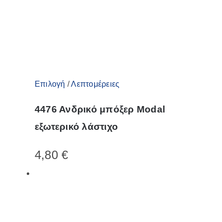
Αυτό
Επιλογή
/
Λεπτομέρειες
το
4476 Ανδρικό μπόξερ Modal
προϊόν
εξωτερικό λάστιχο
έχει
πολλαπλές
4,80
€
παραλλαγές.
Οι
επιλογές
μπορούν
να