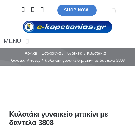
Μετάβαση
SHOP NOW!
στο
περιεχόμενο
MENU
Αρχική
Αρχική
Εσώρουχα
Γυναικεία
Κυλοτάκια
Κυλότες-Μπόξερ
Κυλοτάκι γυναικείο μπικίνι με δαντέλα 3808
Εσώρουχα
Καλσόν
Κάλτσες
Πιτζάμες
Αξεσουάρ
Μαγιό
Κυλοτάκι γυναικείο μπικίνι με
Λευκά είδη
δαντέλα 3808
Ρούχα