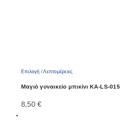
μπορούν
να
επιλεγούν
στη
σελίδα
του
προϊόντος
Αυτό
Επιλογή
/
Λεπτομέρειες
το
Μαγιό γυναικείο μπικίνι KA-LS-015
προϊόν
έχει
8,50
€
πολλαπλές
παραλλαγές.
Οι
επιλογές