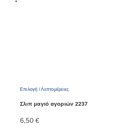
επιλογές
μπορούν
να
επιλεγούν
στη
σελίδα
του
προϊόντος
Αυτό
Επιλογή
/
Λεπτομέρειες
το
Σλιπ μαγιό αγοριών 2237
προϊόν
έχει
6,50
€
πολλαπλές