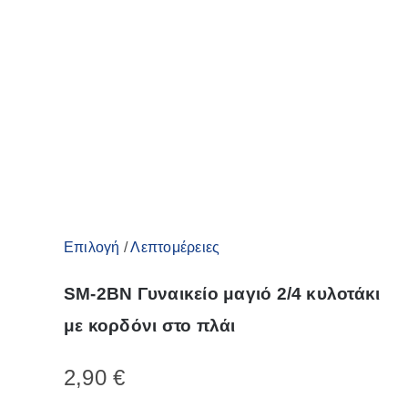
μπορούν
να
επιλεγούν
στη
σελίδα
του
προϊόντος
Αυτό
Επιλογή
/
Λεπτομέρειες
το
SM-2BN Γυναικείο μαγιό 2/4 κυλοτάκι
προϊόν
με κορδόνι στο πλάι
έχει
πολλαπλές
2,90
€
παραλλαγές.
Οι