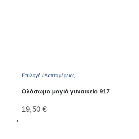
μπορούν
να
επιλεγούν
στη
σελίδα
του
προϊόντος
Αυτό
Επιλογή
/
Λεπτομέρειες
το
Ολόσωμο μαγιό γυναικείο 917
προϊόν
έχει
19,50
€
πολλαπλές
παραλλαγές.
Οι
επιλογές