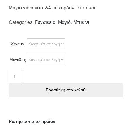
Μαγιό γυναικείο 2/4 με κορδόνι στο πλάι.
Categories:
Γυναικεία
,
Μαγιό
,
Μπικίνι
Χρώμα
Μέγεθος
Μαγιό
γυναικείο
Προσθήκη στο καλάθι
2/4
με
κορδόνι
στο
Ρωτήστε για το προϊόν
πλάι