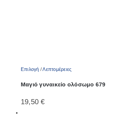
Αυτό
Επιλογή
/
Λεπτομέρειες
το
Μαγιό γυναικείο ολόσωμο 679
προϊόν
έχει
19,50
€
πολλαπλές
παραλλαγές.
Οι
επιλογές