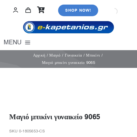
Μετάβαση
SHOP NOW!
στο
περιεχόμενο
MENU
Αρχική
Αρχική
Μαγιό
Γυναικεία
Μπικίνι
Μαγιό μπικίνι γυναικείο 9065
Εσώρουχα
Καλσόν
Κάλτσες
Πιτζάμες
Αξεσουάρ
Μαγιό
Μαγιό μπικίνι γυναικείο 9065
Λευκά είδη
Ρούχα
SKU
0-1805653-CS