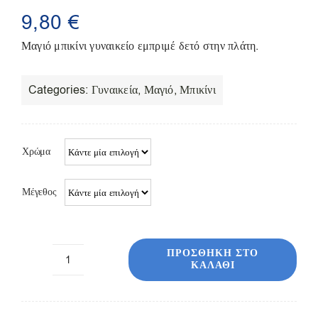
Παπούτσια/Παντόφλες
9,80
€
Χριστουγεννιάτικα
Μαγιό μπικίνι γυναικείο εμπριμέ δετό στην πλάτη.
Επικοινωνία
Categories:
Γυναικεία
,
Μαγιό
,
Μπικίνι
Χρώμα
Μέγεθος
ΠΡΟΣΘΉΚΗ ΣΤΟ
ΚΑΛΆΘΙ
Μαγιό
μπικίνι
γυναικείο