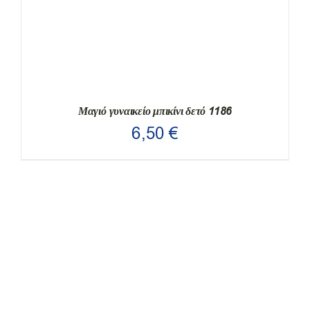
ΜΠΟΡΟΎΝ
ΝΑ
ΕΠΙΛΕΓΟΎΝ
ΣΤΗ
ΣΕΛΊΔΑ
ΤΟΥ
ΠΡΟΪΌΝΤΟΣ
Μαγιό γυναικείο μπικίνι δετό 1186
6,50
€
ΑΥΤΌ
ΕΠΙΛΟΓΉ
/
ΛΕΠΤΟΜΈΡΕΙΕΣ
ΤΟ
ΠΡΟΪΌΝ
ΈΧΕΙ
ΠΟΛΛΑΠΛΈΣ
ΠΑΡΑΛΛΑΓΈΣ.
ΟΙ