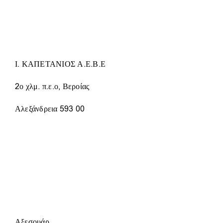
ΕΠΙΛΟΓΈΣ
ΜΠΟΡΟΎΝ
ΝΑ
ΕΠΙΛΕΓΟΎΝ
ΣΤΗ
ΣΕΛΊΔΑ
Ι. ΚΑΠΕΤΑΝΙΟΣ Α.Ε.Β.Ε
ΤΟΥ
ΠΡΟΪΌΝΤΟΣ
2ο χλμ. π.ε.ο, Βεροίας
Αλεξάνδρεια 593 00
Αξεσουάρ