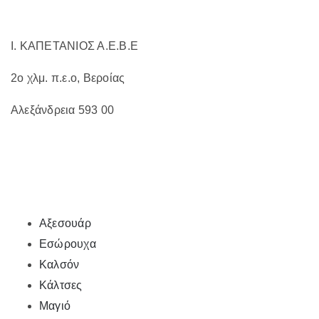
του
προϊόντος
Ι. ΚΑΠΕΤΑΝΙΟΣ Α.Ε.Β.Ε
2ο χλμ. π.ε.ο, Βεροίας
Αλεξάνδρεια 593 00
Αξεσουάρ
Εσώρουχα
Καλσόν
Κάλτσες
Μαγιό