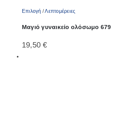
Αυτό
Επιλογή
/
Λεπτομέρειες
το
Μαγιό γυναικείο ολόσωμο 679
προϊόν
έχει
19,50
€
πολλαπλές
παραλλαγές.
Οι
επιλογές
μπορούν
να
επιλεγούν
στη
σελίδα
του
προϊόντος