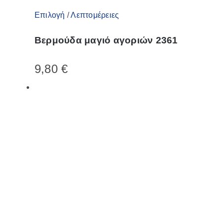
Αυτό
Επιλογή
/
Λεπτομέρειες
το
Βερμούδα μαγιό αγοριών 2361
προϊόν
έχει
9,80
€
πολλαπλές
παραλλαγές.
Οι
επιλογές
μπορούν
να
επιλεγούν
στη
σελίδα
του
προϊόντος