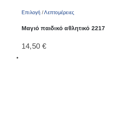
Αυτό
Επιλογή
/
Λεπτομέρειες
το
Μαγιό παιδικό αθλητικό 2217
προϊόν
έχει
14,50
€
πολλαπλές
παραλλαγές.
Οι
επιλογές
μπορούν
να
επιλεγούν
στη
σελίδα
του
προϊόντος