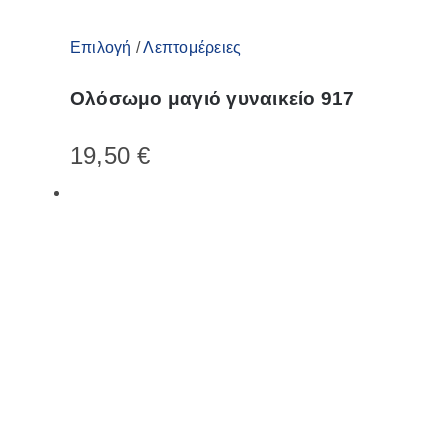
Αυτό
Επιλογή
/
Λεπτομέρειες
το
Ολόσωμο μαγιό γυναικείο 917
προϊόν
έχει
19,50
€
πολλαπλές
παραλλαγές.
Οι
επιλογές
μπορούν
να
επιλεγούν
στη
σελίδα
του