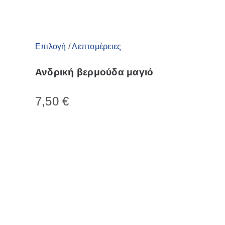
προϊόντος
Αυτό
Επιλογή
/
Λεπτομέρειες
το
Ανδρική βερμούδα μαγιό
προϊόν
έχει
7,50
€
πολλαπλές
παραλλαγές.
Οι
επιλογές
μπορούν
να
επιλεγούν
στη
σελίδα