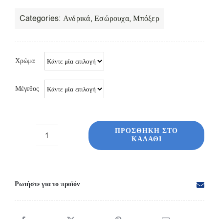
Categories:
Ανδρικά
,
Εσώρουχα
,
Μπόξερ
Χρώμα
Μέγεθος
ΠΡΟΣΘΉΚΗ ΣΤΟ
ΚΑΛΆΘΙ
Μπόξερ
ανδρικό
με
πόδι
Ρωτήστε για το προϊόν
4435
ποσότητα