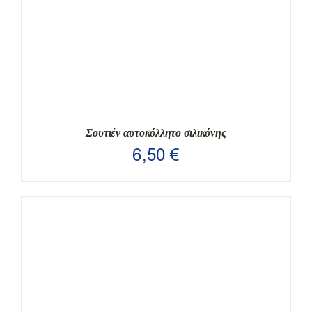
Σουτιέν αυτοκόλλητο σιλικόνης
6,50
€
ΑΥΤΌ
ΕΠΙΛΟΓΉ
/
ΛΕΠΤΟΜΈΡΕΙΕΣ
ΤΟ
ΠΡΟΪΌΝ
ΈΧΕΙ
ΠΟΛΛΑΠΛΈΣ