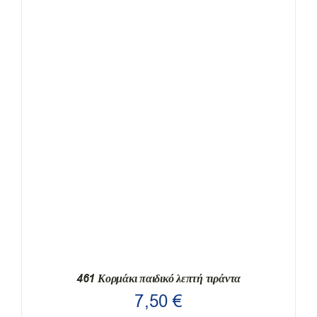
ΈΧΕΙ
ΠΟΛΛΑΠΛΈΣ
ΠΑΡΑΛΛΑΓΈΣ.
ΟΙ
ΕΠΙΛΟΓΈΣ
ΜΠΟΡΟΎΝ
ΝΑ
ΕΠΙΛΕΓΟΎΝ
ΣΤΗ
ΣΕΛΊΔΑ
ΤΟΥ
ΠΡΟΪΌΝΤΟΣ
461 Κορμάκι παιδικό λεπτή τιράντα
7,50
€