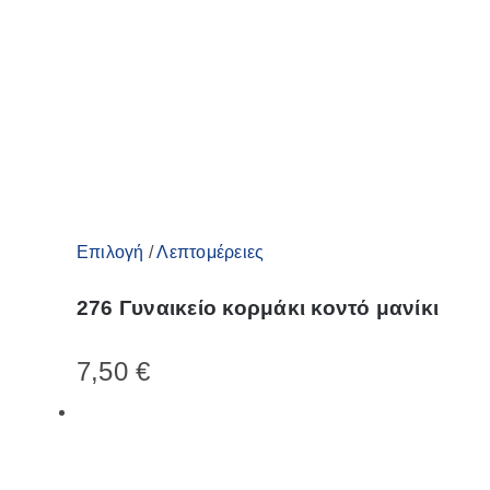
Αυτό
Επιλογή
/
Λεπτομέρειες
το
276 Γυναικείο κορμάκι κοντό μανίκι
προϊόν
έχει
7,50
€
πολλαπλές
παραλλαγές.
Οι
επιλογές