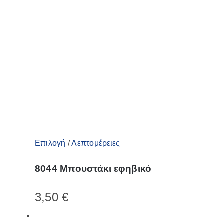
μπορούν
να
επιλεγούν
στη
σελίδα
του
προϊόντος
Αυτό
Επιλογή
/
Λεπτομέρειες
το
8044 Μπουστάκι εφηβικό
προϊόν
έχει
3,50
€
πολλαπλές
παραλλαγές.