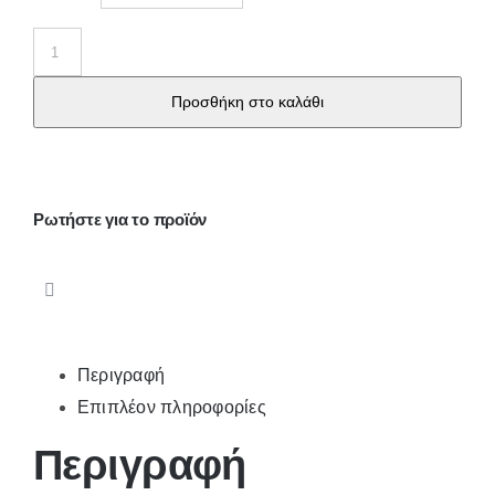
Μπόξερ
ανδρικό
Προσθήκη στο καλάθι
βαμβακερό
12
ποσότητα
Ρωτήστε για το προϊόν
Περιγραφή
Επιπλέον πληροφορίες
Περιγραφή