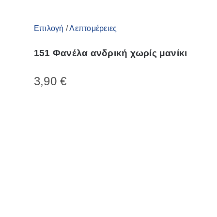
Αυτό
Επιλογή
/
Λεπτομέρειες
το
151 Φανέλα ανδρική χωρίς μανίκι
προϊόν
έχει
3,90
€
πολλαπλές
παραλλαγές.
Οι
επιλογές
μπορούν
να
επιλεγούν
στη
σελίδα
του