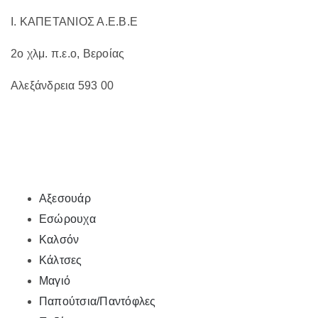
προϊόντος
Ι. ΚΑΠΕΤΑΝΙΟΣ Α.Ε.Β.Ε
2ο χλμ. π.ε.ο, Βεροίας
Αλεξάνδρεια 593 00
Αξεσουάρ
Εσώρουχα
Καλσόν
Κάλτσες
Μαγιό
Παπούτσια/Παντόφλες