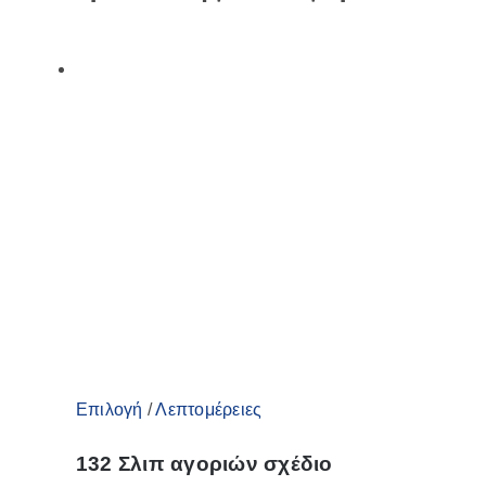
Αυτό
Επιλογή
/
Λεπτομέρειες
το
132 Σλιπ αγοριών σχέδιο
προϊόν