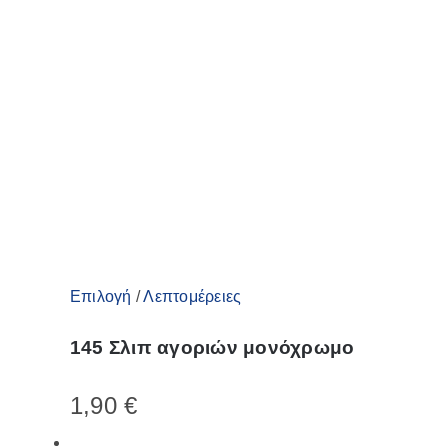
Οι
επιλογές
μπορούν
να
επιλεγούν
στη
σελίδα
του
προϊόντος
Αυτό
Επιλογή
/
Λεπτομέρειες
το
145 Σλιπ αγοριών μονόχρωμο
προϊόν
έχει
1,90
€
πολλαπλές
παραλλαγές.