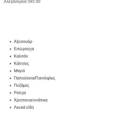
Αλεξάνδρεια 593 00
Αξεσουάρ
Εσώρουχα
Καλσόν
Κάλτσες
Μαγιό
Παπούτσια/Παντόφλες
Πυζάμες
Ρούχα
Χριστουγεννιάτικα
Λευκά είδη