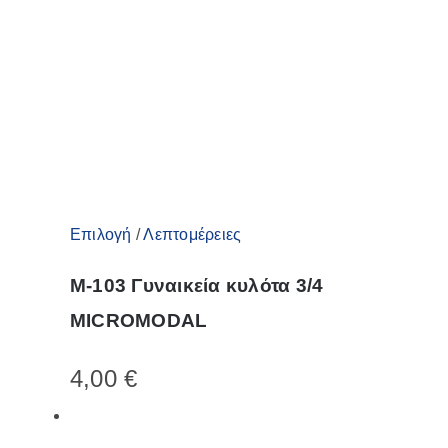
Αυτό
Επιλογή
/
Λεπτομέρειες
το
M-103 Γυναικεία κυλότα 3/4
προϊόν
MICROMODAL
έχει
πολλαπλές
4,00
€
παραλλαγές.
Οι
επιλογές