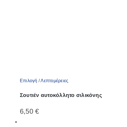
μπορούν
να
επιλεγούν
στη
σελίδα
του
προϊόντος
Αυτό
Επιλογή
/
Λεπτομέρειες
το
Σουτιέν αυτοκόλλητο σιλικόνης
προϊόν
έχει
6,50
€
πολλαπλές
παραλλαγές.