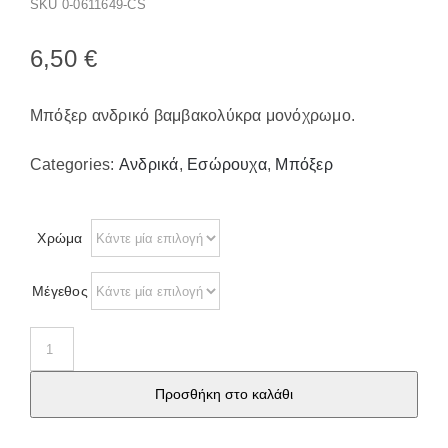
SKU
0-0611649-CS
Παπούτσια/Παντόφλες
Χριστουγεννιάτικα
6,50
€
Επικοινωνία
Μπόξερ ανδρικό βαμβακολύκρα μονόχρωμο.
Categories:
Ανδρικά
,
Εσώρουχα
,
Μπόξερ
Χρώμα
Μέγεθος
Μπόξερ
ανδρικό
Προσθήκη στο καλάθι
βαμβακολύκρα
X1702