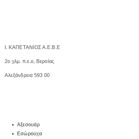
επιλεγούν
στη
σελίδα
του
προϊόντος
Ι. ΚΑΠΕΤΑΝΙΟΣ Α.Ε.Β.Ε
2ο χλμ. π.ε.ο, Βεροίας
Αλεξάνδρεια 593 00
Αξεσουάρ
Εσώρουχα