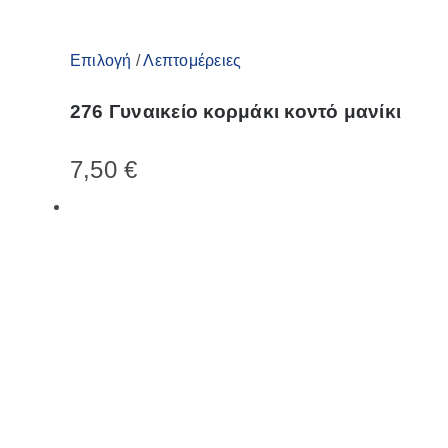
Αυτό
Επιλογή
/
Λεπτομέρειες
το
276 Γυναικείο κορμάκι κοντό μανίκι
προϊόν
έχει
7,50
€
πολλαπλές
παραλλαγές.
Οι
επιλογές
μπορούν
να
επιλεγούν
στη
σελίδα
του