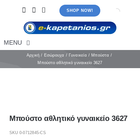
Μετάβαση
SHOP NOW!
στο
περιεχόμενο
MENU
Αρχική
Αρχική
Εσώρουχα
Γυναικεία
Μπούστα
Μπούστο αθλητικό γυναικείο 3627
Εσώρουχα
Καλσόν
Κάλτσες
Πιτζάμες
Αξεσουάρ
Μαγιό
Μπούστο αθλητικό γυναικείο 3627
Λευκά είδη
Ρούχα
SKU
0-0712845-CS