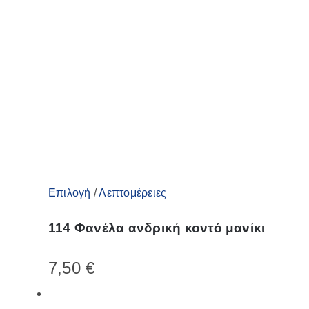
προϊόντος
Αυτό
Επιλογή
/
Λεπτομέρειες
το
114 Φανέλα ανδρική κοντό μανίκι
προϊόν
έχει
7,50
€
πολλαπλές
παραλλαγές.