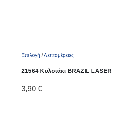
του
προϊόντος
Αυτό
Επιλογή
/
Λεπτομέρειες
το
21564 Κυλοτάκι BRAZIL LASER
προϊόν
έχει
3,90
€
πολλαπλές
παραλλαγές.
Οι
επιλογές
μπορούν
να