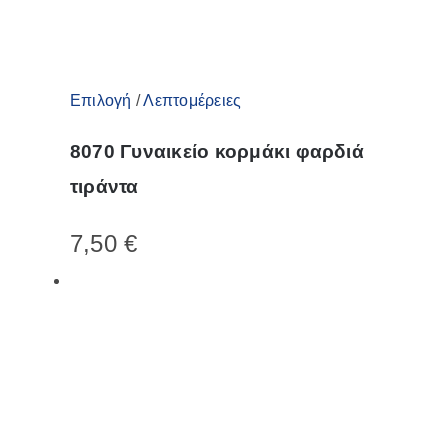
Αυτό
Επιλογή
/
Λεπτομέρειες
το
8070 Γυναικείο κορμάκι φαρδιά
προϊόν
τιράντα
έχει
πολλαπλές
7,50
€
παραλλαγές.
Οι
επιλογές
μπορούν
να
επιλεγούν
στη
σελίδα