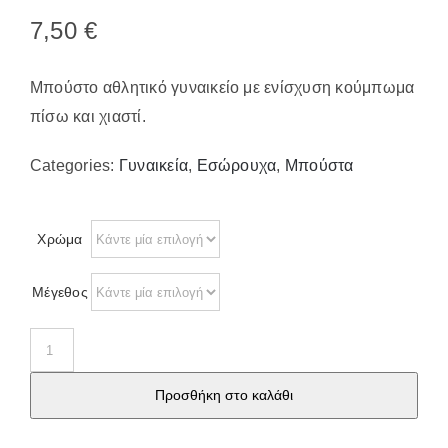
Παπούτσια/Παντόφλες
7,50
€
Χριστουγεννιάτικα
Επικοινωνία
Μπούστο αθλητικό γυναικείο με ενίσχυση κούμπωμα
πίσω και χιαστί.
Categories:
Γυναικεία
,
Εσώρουχα
,
Μπούστα
Χρώμα
Μέγεθος
Μπούστο
αθλητικό
Προσθήκη στο καλάθι
γυναικείο
3627