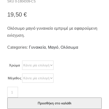
Παπούτσια/Παντόφλες
SKU
0-1804309-CS
Χριστουγεννιάτικα
19,50
€
Επικοινωνία
Ολόσωμο μαγιό γυναικείο εμπριμέ με αφαιρούμενη
ενίσχυση.
Categories:
Γυναικεία
,
Μαγιό
,
Ολόσωμα
Χρώμα
Μέγεθος
Ολόσωμο
μαγιό
Προσθήκη στο καλάθι
γυναικείο