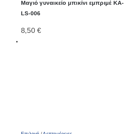
Μαγιό γυναικείο μπικίνι εμπριμέ KA-
προϊόν
LS-006
έχει
πολλαπλές
8,50
€
παραλλαγές.
Οι
επιλογές
μπορούν
να
επιλεγούν
στη
σελίδα
του
προϊόντος
Αυτό
Επιλογή
/
Λεπτομέρειες