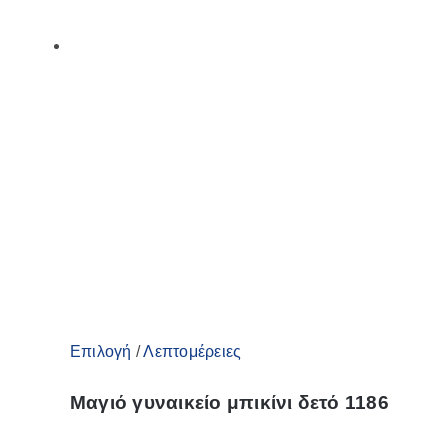
Αυτό
Επιλογή
/
Λεπτομέρειες
το
Μαγιό γυναικείο μπικίνι δετό 1186
προϊόν
έχει