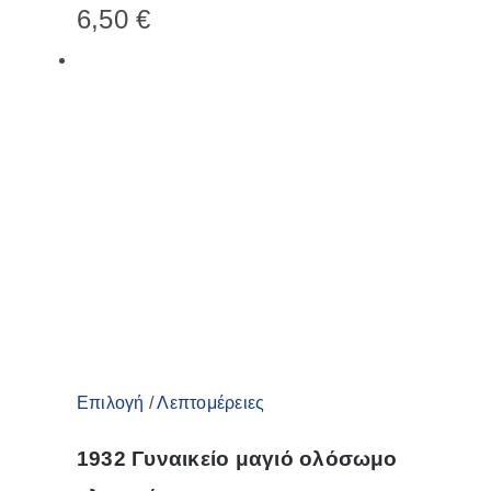
6,50
€
πολλαπλές
παραλλαγές.
Οι
επιλογές
μπορούν
να
επιλεγούν
στη
σελίδα
του
προϊόντος
Αυτό
Επιλογή
/
Λεπτομέρειες
το
1932 Γυναικείο μαγιό ολόσωμο
προϊόν