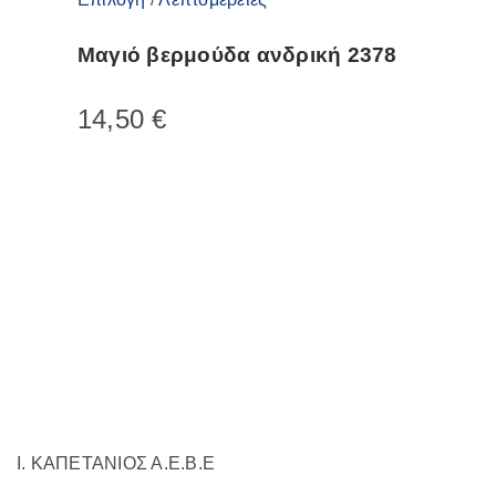
το
Μαγιό βερμούδα ανδρική 2378
προϊόν
έχει
14,50
€
πολλαπλές
παραλλαγές.
Οι
επιλογές
μπορούν
να
επιλεγούν
στη
σελίδα
του
προϊόντος
Ι. ΚΑΠΕΤΑΝΙΟΣ Α.Ε.Β.Ε