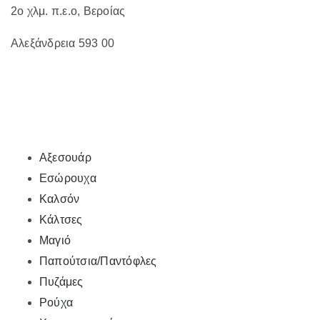
2ο χλμ. π.ε.ο, Βεροίας
Αλεξάνδρεια 593 00
Αξεσουάρ
Εσώρουχα
Καλσόν
Κάλτσες
Μαγιό
Παπούτσια/Παντόφλες
Πυζάμες
Ρούχα