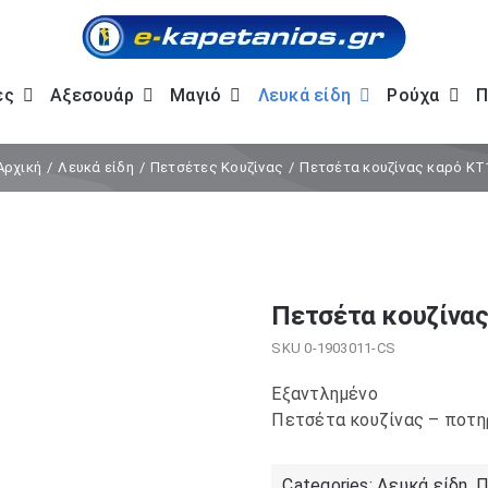
ες
Αξεσουάρ
Μαγιό
Λευκά είδη
Ρούχα
Π
Αρχική
Λευκά είδη
Πετσέτες Κουζίνας
Πετσέτα κουζίνας καρό KT
Πετσέτα κουζίνας
SKU
0-1903011-CS
Εξαντλημένο
Πετσέτα κουζίνας – ποτη
Categories:
Λευκά είδη
,
Π