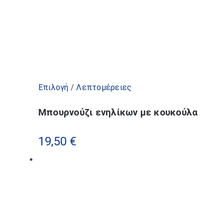
Αυτό
Επιλογή
/
Λεπτομέρειες
το
Μπουρνούζι ενηλίκων με κουκούλα
προϊόν
έχει
19,50
€
πολλαπλές
παραλλαγές.
Οι
επιλογές
μπορούν
να