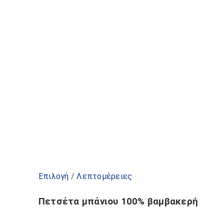
επιλεγούν
στη
σελίδα
του
προϊόντος
Αυτό
Επιλογή
/
Λεπτομέρειες
το
Πετσέτα μπάνιου 100% βαμβακερή
προϊόν
έχει