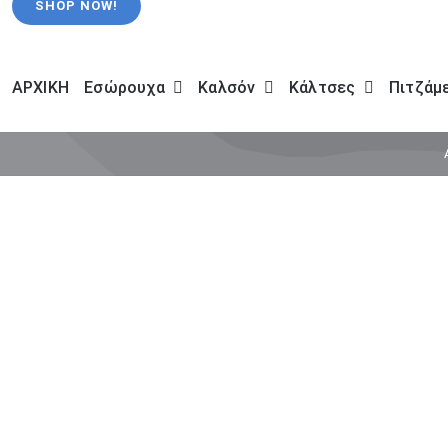
SHOP NOW!
ΑΡΧΙΚΗ
Εσώρουχα
Καλσόν
Κάλτσες
Πιτζάμ