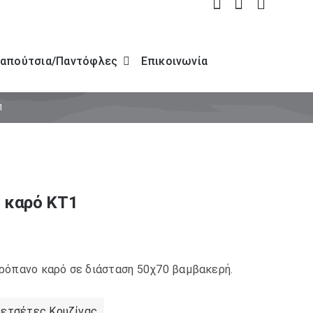
απούτσια/Παντόφλες
Επικοινωνία
1
 καρό KT1
ρόπανο καρό σε διάσταση 50χ70 βαμβακερή.
ετσέτες Κουζίνας