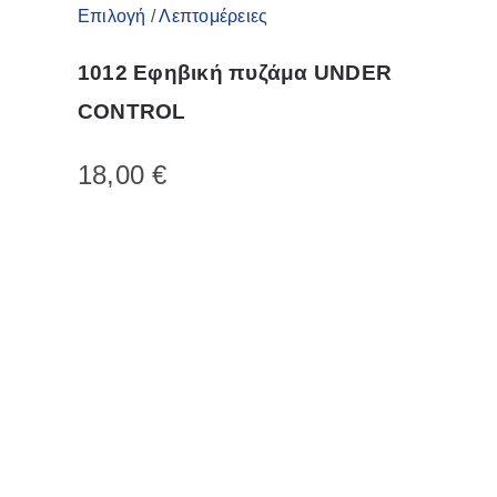
Αυτό
Επιλογή
/
Λεπτομέρειες
το
1012 Εφηβική πυζάμα UNDER
προϊόν
CONTROL
έχει
πολλαπλές
18,00
€
παραλλαγές.
Οι
επιλογές
μπορούν
να
επιλεγούν
στη
σελίδα
του
προϊόντος