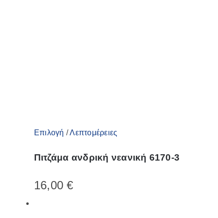
Αυτό
Επιλογή
/
Λεπτομέρειες
το
Πιτζάμα ανδρική νεανική 6170-3
προϊόν
έχει
16,00
€
πολλαπλές
παραλλαγές.
Οι