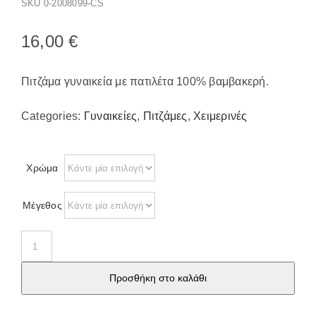
SKU
0-2008099-CS
Παπούτσια/Παντόφλες
Χριστουγεννιάτικα
16,00
€
Επικοινωνία
Πιτζάμα γυναικεία με πατιλέτα 100% βαμβακερή.
Categories:
Γυναικείες
,
Πιτζάμες
,
Χειμερινές
Χρώμα
Μέγεθος
Πιτζάμα
γυναικεία
Προσθήκη στο καλάθι
με
πατιλέτα