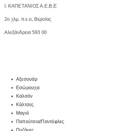
Ι. ΚΑΠΕΤΑΝΙΟΣ Α.Ε.Β.Ε
2ο χλμ. π.ε.ο, Βεροίας
Αλεξάνδρεια 593 00
Αξεσουάρ
Εσώρουχα
Καλσόν
Κάλτσες
Μαγιό
Παπούτσια/Παντόφλες
Πυζάμες