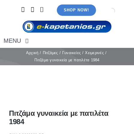
Μετάβαση
SHOP NOW!
στο
περιεχόμενο
MENU
Αρχική
Αρχική
Πιτζάμες
Γυναικείες
Χειμερινές
Πιτζάμα γυναικεία με πατιλέτα 1984
Εσώρουχα
Καλσόν
Κάλτσες
Πιτζάμες
Αξεσουάρ
Μαγιό
Πιτζάμα γυναικεία με πατιλέτα
Λευκά είδη
1984
Ρούχα