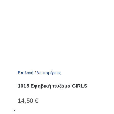
επιλογές
μπορούν
να
επιλεγούν
στη
σελίδα
του
προϊόντος
Αυτό
Επιλογή
/
Λεπτομέρειες
το
1015 Εφηβική πυζάμα GIRLS
προϊόν
έχει
14,50
€
πολλαπλές
παραλλαγές.