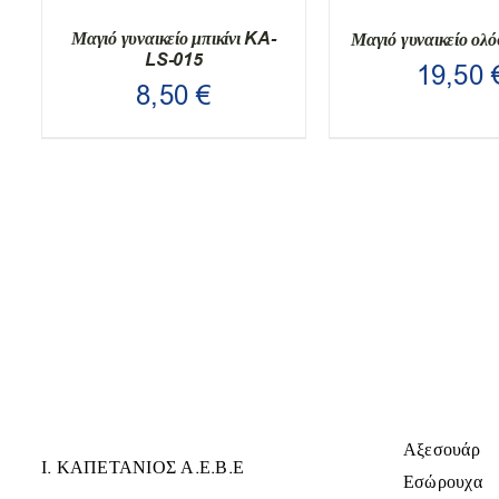
Μαγιό γυναικείο μπικίνι KA-
Μαγιό γυναικείο ολ
LS-015
19,50
8,50
€
ΑΥΤΌ
Α
ΕΠΙΛΟΓΉ
/
ΕΠΙΛΟΓΉ
ΤΟ
Τ
ΛΕΠΤΟΜΈΡΕΙΕΣ
ΛΕΠΤΟΜΈΡΕ
ΠΡΟΪΌΝ
Π
ΈΧΕΙ
Έ
ΠΟΛΛΑΠΛΈΣ
Π
ΠΑΡΑΛΛΑΓΈΣ.
Π
ΟΙ
Ο
ΕΠΙΛΟΓΈΣ
Ε
ΜΠΟΡΟΎΝ
Μ
ΝΑ
Ν
ΕΠΙΛΕΓΟΎΝ
Ε
ΣΤΗ
Σ
ΣΕΛΊΔΑ
Σ
ΤΟΥ
Τ
Αξεσουάρ
ΠΡΟΪΌΝΤΟΣ
Π
Ι. ΚΑΠΕΤΑΝΙΟΣ Α.Ε.Β.Ε
Εσώρουχα