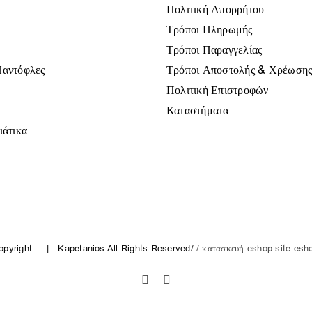
Πολιτική Απορρήτου
Τρόποι Πληρωμής
Τρόποι Παραγγελίας
Παντόφλες
Τρόποι Αποστολής & Χρέωση
Πολιτική Επιστροφών
Καταστήματα
ιάτικα
opyright-
| Kapetanios All Rights Reserved/
/ κατασκευή eshop site-esh
Facebook
Instagram