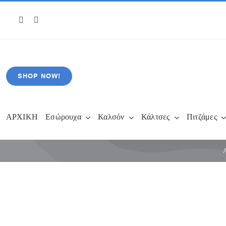
Μετάβαση
στο
περιεχόμενο
SHOP NOW!
ΑΡΧΙΚΗ
Εσώρουχα
Καλσόν
Κάλτσες
Πιτζάμες