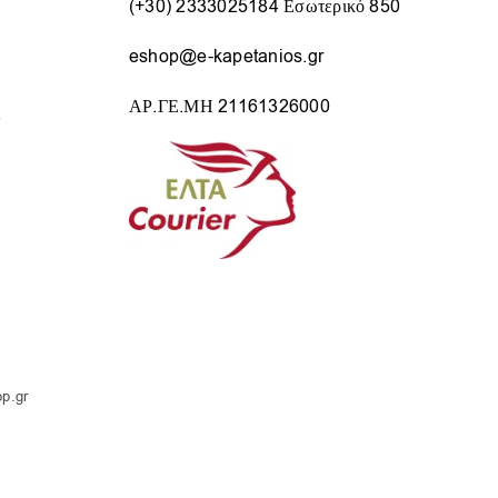
(+30) 2333025184 Εσωτερικό 850
eshop@e-kapetanios.gr
ΑΡ.ΓΕ.ΜΗ 21161326000
ς
op.gr