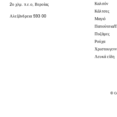
Καλσόν
2ο χλμ. π.ε.ο, Βεροίας
Κάλτσες
Αλεξάνδρεια 593 00
Μαγιό
Παπούτσια/
Πυζάμες
Ρούχα
Χριστουγενν
Λευκά είδη
© C