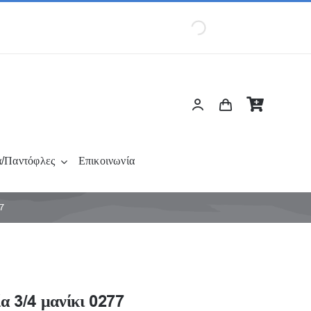
α/Παντόφλες
Επικοινωνία
77
α 3/4 μανίκι 0277