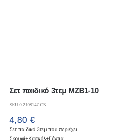
Παπούτσια/Παντόφλες
Χριστουγεννιάτικα
Επικοινωνία
Σετ παιδικό 3τεμ MZB1-10
SKU
0-2108147-CS
4,80
€
Σετ παιδικό 3τεμ που περιέχει
Σκουφί+Κασκόλ+Γάντια