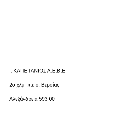
ΈΧΕΙ
ΠΟΛΛΑΠΛΈΣ
ΠΑΡΑΛΛΑΓΈΣ.
ΟΙ
ΕΠΙΛΟΓΈΣ
ΜΠΟΡΟΎΝ
ΝΑ
ΕΠΙΛΕΓΟΎΝ
ΣΤΗ
ΣΕΛΊΔΑ
ΤΟΥ
ΠΡΟΪΌΝΤΟΣ
Ι. ΚΑΠΕΤΑΝΙΟΣ Α.Ε.Β.Ε
2ο χλμ. π.ε.ο, Βεροίας
Αλεξάνδρεια 593 00