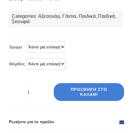
Categories:
Αξεσουάρ
,
Γάντια
,
Παιδικά
,
Παιδικά
,
Σκουφιά
Χρώμα
Μέγεθος
ΠΡΟΣΘΉΚΗ ΣΤΟ
ΚΑΛΆΘΙ
Σετ
παιδικό
3τεμ
MZB1-
Ρωτήστε για το προϊόν
10