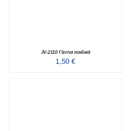
JV-2110 Γάντια παιδικά
1,50
€
ΑΥΤΌ
ΕΠΙΛΟΓΉ
/
ΛΕΠΤΟΜΈΡΕΙΕΣ
ΤΟ
ΠΡΟΪΌΝ
ΈΧΕΙ
ΠΟΛΛΑΠΛΈΣ
ΠΑΡΑΛΛΑΓΈΣ.
ΟΙ