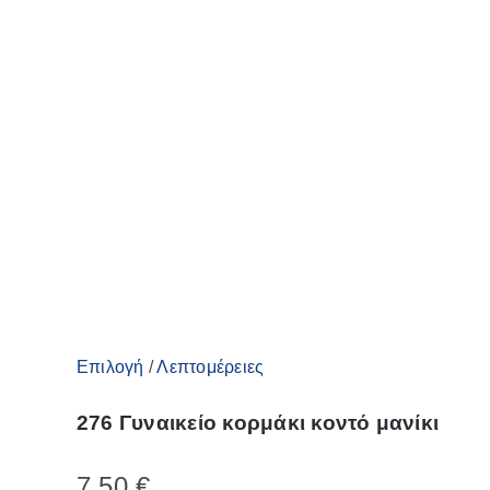
Αυτό
Επιλογή
/
Λεπτομέρειες
το
276 Γυναικείο κορμάκι κοντό μανίκι
προϊόν
έχει
7,50
€