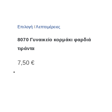
Αυτό
Επιλογή
/
Λεπτομέρειες
το
8070 Γυναικείο κορμάκι φαρδιά
προϊόν
τιράντα
έχει
πολλαπλές
7,50
€
παραλλαγές.
Οι
επιλογές
μπορούν
να
επιλεγούν
στη