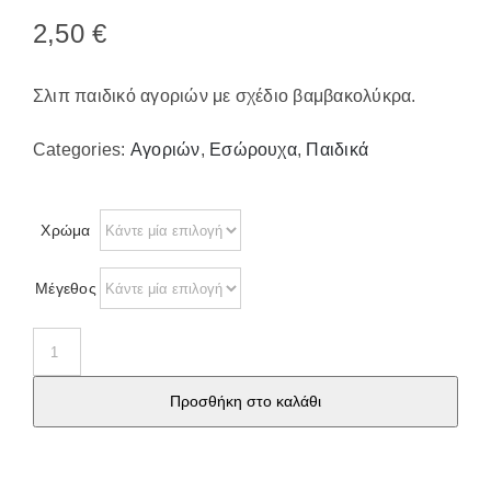
Παπούτσια/Παντόφλες
2,50
€
Χριστουγεννιάτικα
Επικοινωνία
Σλιπ παιδικό αγοριών με σχέδιο βαμβακολύκρα.
Categories:
Αγοριών
,
Εσώρουχα
,
Παιδικά
Χρώμα
Μέγεθος
Σλιπ
παιδικό
Προσθήκη στο καλάθι
αγοριών
76767
ποσότητα