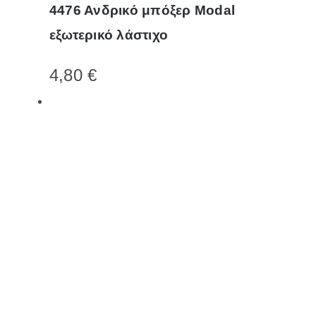
4476 Ανδρικό μπόξερ Modal
προϊόν
εξωτερικό λάστιχο
έχει
πολλαπλές
4,80
€
παραλλαγές.
Οι
επιλογές
μπορούν
να
επιλεγούν
στη
σελίδα
του
προϊόντος