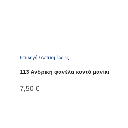
σελίδα
του
προϊόντος
Αυτό
Επιλογή
/
Λεπτομέρειες
το
113 Ανδρική φανέλα κοντό μανίκι
προϊόν
έχει
7,50
€
πολλαπλές
παραλλαγές.
Οι
επιλογές
μπορούν