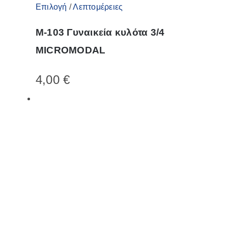
Αυτό
Επιλογή
/
Λεπτομέρειες
το
M-103 Γυναικεία κυλότα 3/4
προϊόν
MICROMODAL
έχει
πολλαπλές
4,00
€
παραλλαγές.
Οι
επιλογές
μπορούν
να
επιλεγούν
στη
σελίδα
του
προϊόντος