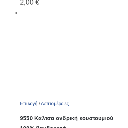
2,00
€
πολλαπλές
παραλλαγές.
Οι
επιλογές
μπορούν
να
επιλεγούν
στη
σελίδα
του
προϊόντος
Αυτό
Επιλογή
/
Λεπτομέρειες
το
9550 Κάλτσα ανδρική κουστουμιού
προϊόν