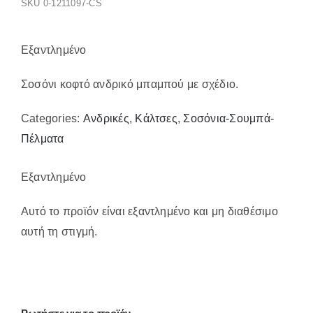
SKU
0-1211097-CS
Παπούτσια/Παντόφλες
Χριστουγεννιάτικα
Επικοινωνία
Εξαντλημένο
Σοσόνι κοφτό ανδρικό μπαμπού με σχέδιο.
Categories:
Ανδρικές
,
Κάλτσες
,
Σοσόνια-Σουμπά-
Πέλματα
Εξαντλημένο
Αυτό το προϊόν είναι εξαντλημένο και μη διαθέσιμο
αυτή τη στιγμή.