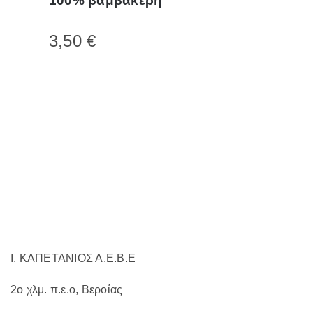
100% βαμβακερή
έχει
πολλαπλές
3,50
€
παραλλαγές.
Οι
επιλογές
μπορούν
να
επιλεγούν
στη
σελίδα
του
προϊόντος
Ι. ΚΑΠΕΤΑΝΙΟΣ Α.Ε.Β.Ε
2ο χλμ. π.ε.ο, Βεροίας