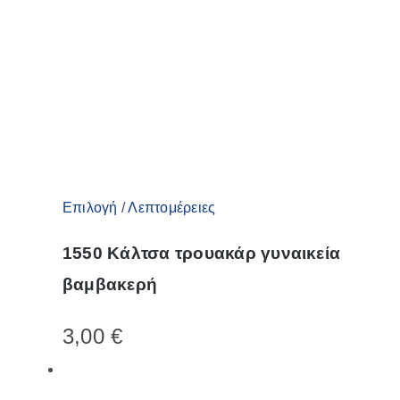
Αυτό
Επιλογή
/
Λεπτομέρειες
το
1550 Κάλτσα τρουακάρ γυναικεία
προϊόν
βαμβακερή
έχει
πολλαπλές
3,00
€
παραλλαγές.
Οι
επιλογές