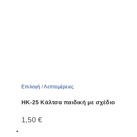
μπορούν
να
επιλεγούν
στη
σελίδα
του
προϊόντος
Αυτό
Επιλογή
/
Λεπτομέρειες
το
ΗΚ-25 Κάλτσα παιδική με σχέδιο
προϊόν
έχει
1,50
€
πολλαπλές
παραλλαγές.