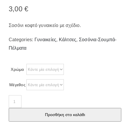
Παπούτσια/Παντόφλες
3,00
€
Χριστουγεννιάτικα
Επικοινωνία
Σοσόνι κοφτό γυναικείο με σχέδιο.
Categories:
Γυναικείες
,
Κάλτσες
,
Σοσόνια-Σουμπά-
Πέλματα
Χρώμα
Μέγεθος
Σοσόνι
κοφτό
Προσθήκη στο καλάθι
γυναικείο
31275