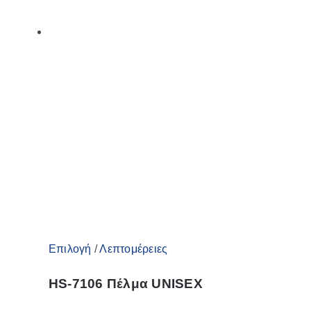
Αυτό
Επιλογή
/
Λεπτομέρειες
το
HS-7106 Πέλμα UNISEX
προϊόν
έχει