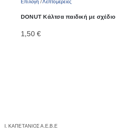
Αυτό
Επιλογή
/
Λεπτομέρειες
το
DONUT Κάλτσα παιδική με σχέδιο
προϊόν
έχει
1,50
€
πολλαπλές
παραλλαγές.
Οι
επιλογές
μπορούν
να
επιλεγούν
στη
σελίδα
του
προϊόντος
Ι. ΚΑΠΕΤΑΝΙΟΣ Α.Ε.Β.Ε