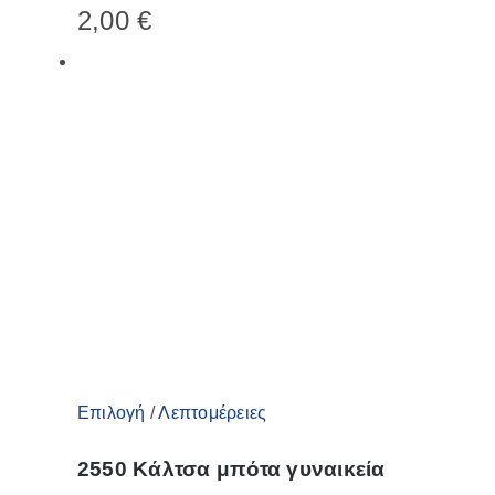
2,00
€
πολλαπλές
παραλλαγές.
Οι
επιλογές
μπορούν
να
επιλεγούν
στη
σελίδα
του
προϊόντος
Αυτό
Επιλογή
/
Λεπτομέρειες
το
2550 Κάλτσα μπότα γυναικεία
προϊόν