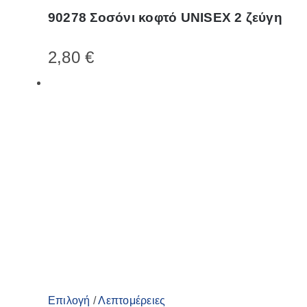
το
90278 Σοσόνι κοφτό UNISEX 2 ζεύγη
προϊόν
έχει
2,80
€
πολλαπλές
παραλλαγές.
Οι
επιλογές
μπορούν
να
επιλεγούν
στη
σελίδα
του
προϊόντος
Αυτό
Επιλογή
/
Λεπτομέρειες