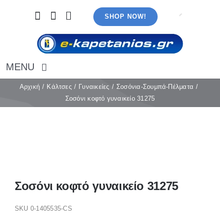
Μετάβαση
SHOP NOW!
στο
περιεχόμενο
MENU
Αρχική
Αρχική
Κάλτσες
Γυναικείες
Σοσόνια-Σουμπά-Πέλματα
Σοσόνι κοφτό γυναικείο 31275
Εσώρουχα
Καλσόν
Κάλτσες
Πιτζάμες
Αξεσουάρ
Μαγιό
Σοσόνι κοφτό γυναικείο 31275
Λευκά είδη
Ρούχα
SKU
0-1405535-CS