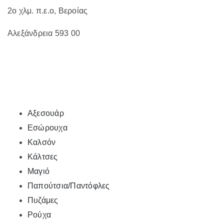
2ο χλμ. π.ε.ο, Βεροίας
Αλεξάνδρεια 593 00
Αξεσουάρ
Εσώρουχα
Καλσόν
Κάλτσες
Μαγιό
Παπούτσια/Παντόφλες
Πυζάμες
Ρούχα